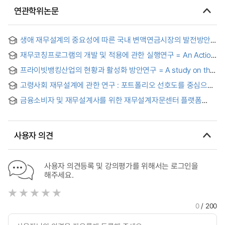
연관학위논문
생애 재무설계의 중요성에 따른 국내 변액연금시장의 발전방안
= A Study On The Development Of Variable Annuity In The
재무코칭프로그램의 개발 및 적용에 관한 실행연구 = An Action
Context Of Financial Planning
Research on the Design and Implementation of Coaching
프라이빗뱅킹산업의 현황과 활성화 방안연구 = A study on the
Program for Financial Planning
current state of the PB industry and the plans to activate
고령사회 재무설계에 관한 연구 : 포트폴리오 선호도를 중심으로
= (A) Study on the Financial Planning in the Aged-society
금융소비자 및 재무설계사를 위한 재무설계자문센터 플랫폼
:Focused on the Portfolio Preference
사업계획서 = Business Plan for Financial Planning Advisory
Center Platform for financial consumer and financial
planner
사용자 의견
사용자 의견등록 및 강의평가를 위해서는 로그인을
해주세요.
0
/ 200