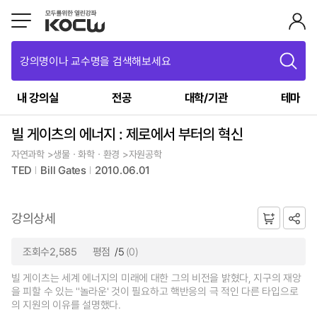
강의명이나 교수명을 검색해보세요
내 강의실
전공
대학/기관
테마
빌 게이츠의 에너지 : 제로에서 부터의 혁신
자연과학 >생물ㆍ화학ㆍ환경 >자원공학
TED
Bill Gates
2010.06.01
강의상세
조회수2,585
평점
/5
(0)
빌 게이츠는 세계 에너지의 미래에 대한 그의 비전을 밝혔다, 지구의 재앙
을 피할 수 있는 ''놀라운' 것이 필요하고 핵반응의 극 적인 다른 타입으로
의 지원의 이유를 설명했다.