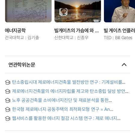
에너지공학
빌게이츠의 가슴에 와 닿은 명언
빌 게이츠 언플
건국대학교
김기출
신한대학교
신종우
TED
Bill Gates
연관학위논문
탄소중립시대 제로에너지건축물 발전방안 연구 : 기계설비를
중심으로 = A Study on Strategies for Zero Energy Buildings
제로에너지건축물의 에너지자립률 제고와 탄소중립 달성 방안
in the Era of Carbon Neutrality: With a Focus on Building
연구 = A Study on the Improvement of Energy
Mechanical Systems
노후 공공건축물 소비에너지진단 및 재료분석을 통한
Independence and the Achievement of Carbon Neutrality
제로에너지건축물 전환 촉진방안 = Facilitating Zero Energy
in Zero Energy Buildings
한국형 제로에너지 공동주택의 최적화모형 연구 = An
Transition of Aging Public Buildings via Energy Diagnostics
optimization model of Korean zero energy housing under
and Material Diagnostics and Material Analysis.
웹서비스를 활용한 에너지 절감 시스템 연구 : 제로 에너지
the new climate regime
하우스를 중심으로 = A Study on Energy Saving System by
Using Web Services - Centered on Zero Energy House -