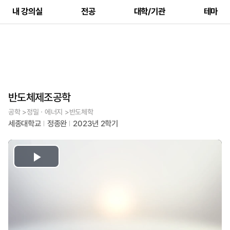
내 강의실
전공
대학/기관
테마
반도체제조공학
공학 >정밀ㆍ에너지 >반도체학
세종대학교
정종완
2023년 2학기
Play
Video