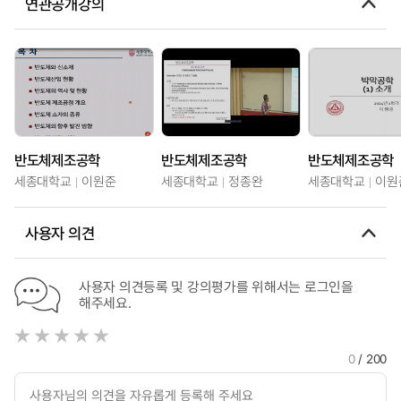
연관공개강의
반도체제조공학
반도체제조공학
반도체제조공학
세종대학교
이원준
세종대학교
정종완
세종대학교
이원
사용자 의견
사용자 의견등록 및 강의평가를 위해서는 로그인을
해주세요.
0
/ 200