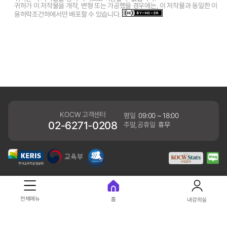
귀하가 이 저작물을 개작, 변형 또는 가공했을 경우에는, 이 저작물과 동일한 이
용허락조건하에서만 배포할 수 있습니다.
KOCW 고객센터
평일
09:00 ~ 18:00
02-6271-0208
주말,공휴일
휴무
개인정보처리방침
전체메뉴
홈
내강의실
41061 대구광역시 동구 동내로 64 (동내동 1119) 우)41061
COPYRIGHT KERIS. ALLRIGHTS RESERVED