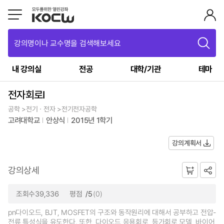
강의명이나 교수명을 검색해보세요
내 강의실
전공
대학/기관
테마
전자회로I
공학 >전기ㆍ전자 >전기전자공학
고려대학교
안상식
2015년 1학기
강의계획서
강의상세
조회수39,336
평점
/5
(0)
pn다이오드, BJT, MOSFET의 구조와 동작원리에 대해서 공부하고 전압-
전류 특성식을 유도한다. 또한, 다이오드 응용회로, 등가회로 모델, 바이어