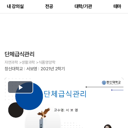
내 강의실
전공
대학/기관
테마
단체급식관리
자연과학 >생활과학 >식품영양학
창신대학교
서보영
2021년 2학기
Play
Video