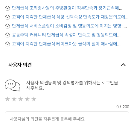
단체급식 조리종사원의 주방환경이 직무만족과 장기근속에
미치는 영향
고객이 지각한 단체급식 식당 선택속성 만족도가 재방문의도에
미치는 영향 : 식당에 대한 고객신뢰의 매개효과 = Customer's
단체급식 서비스품질이 소비감정 및 행동의도에 미치는 영향 :
Perceived Satisfaction of Group Meal Restaurant Selection
경험적 가치의 조절효과 = Effect of group catering service
Influencing Revisit intention : Customer Trust in Restaurant
공동주택 커뮤니티 단체급식 속성이 만족도 및 행동의도에
quality on consumer sentiment and behavioral
as Mediation variable
미치는 영향 = A Study on The Effect of Community Group
intention:Moderating Effect of Experiential Value
고객이 지각한 단체급식 테이크아웃 급식의 질이 애사심에
Meal Attributes in Apartment Houses on Satisfaction and
미치는 영향 : -소비감정의 매개효과- = A group meal that is
Behavioral Intention
perceived by a customer the quality of take-out meals an
effect on company love interest -Mediating effects of
사용자 의견
consumer sentiment-
사용자 의견등록 및 강의평가를 위해서는 로그인을
해주세요.
0
/ 200