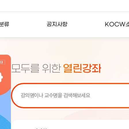
분류
공지사항
KOCW
강의
공지사항
KOCW란
강의
뉴스레터
활용안내
모두를 위한
열린강좌
분야
주요통계현황
발자취
강의
서비스도움말
고객센터
[서비스점검] KOCW 서비스 점
[서비스점검] KOCW 서비스 점