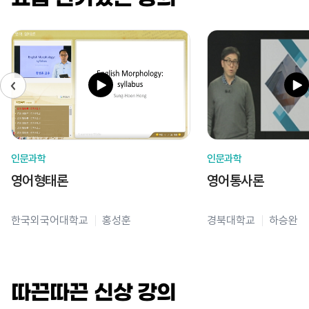
인문과학
인문과학
영어형태론
영어통사론
한국외국어대학교
홍성훈
경북대학교
하승완
따끈따끈 신상 강의