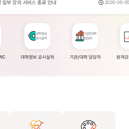
 및 일부 강의 서비스 종료 안내
2026-06-0
점검 안내(4월 24일 19:00 ~ 4월...
2026-04-2
공시 대학의 원격강좌 현황 조사 안내(자주묻...
2026-04-0
대학정보
기관/대학
공시실적
담당자
WC
대학정보 공시실적
기관/대학 담당자
원격강