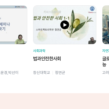
사회과학
자연
법과안전한사회
글로
능
오윤경,박선이
창신대학교
정연균
고려