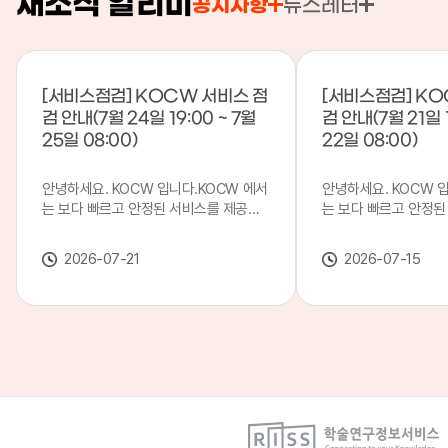
새소식 알리미
공지사항
뉴스레터
[서비스점검] KOCW 서비스 점
[서비스점검] KO
검 안내(7월 24일 19:00 ~ 7월
검 안내(7월 21일 1
25일 08:00)
22일 08:00)
안녕하세요. KOCW 입니다.KOCW 에서
안녕하세요. KOCW 
는 보다 빠르고 안정된 서비스를 제공하
는 보다 빠르고 안정된
기 위해 다음과 같이 서비스 점검을 실시
기 위해 다음과 같이 
합니다.※ 서비스 점검 작업 일시 : 7월
합니다.※ 서비스 점검 작
2026-07-21
2026-07-15
24일(금) 19:00 ~ 7월 25일(토) 08:00
일(화) 19:00 ~ 7월 
이로 인해 KOCW 서비스가 점검 시간 동
로 인해 KOCW 서비
안 서비스가 일시 중지될 수 있으니, 이
서비스가일시 중지될 수
점 양해하여 주시기 바랍니다.저희
해하여 주시기 바랍니다
KOCW 에서는 이용자 여러분께 보다 좋
서는 이용자 여러분께 
은 서비스를 제공하기 위해 노력하겠습니
를 제공하기 위해 노
다.감사합니다.
니다.