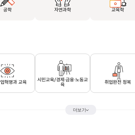
공학
자연과학
교육학
시민교육/경제·금융·노동교
업혁명과 교육
취업완전 정복
육
더보기
어&해외특강
K-MOOC 강의