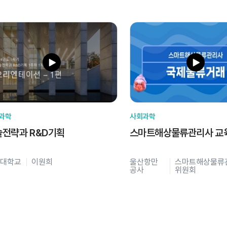
과학
사회과학
술전략과 R&D기획
스마트해상물류관리사 교
대학교
이원희
울산항만
스마트해상물류
공사
위원회