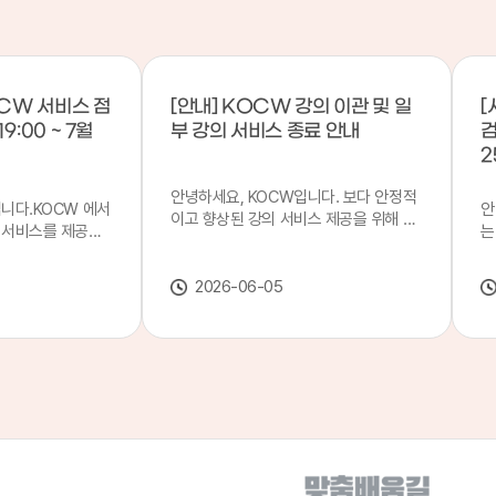
CW 서비스 점
[안내] KOCW 강의 이관 및 일
[
9:00 ~ 7월
부 강의 서비스 종료 안내
검
2
안녕하세요, KOCW입니다. 보다 안정적
입니다.KOCW 에서
안
이고 향상된 강의 서비스 제공을 위해 강
 서비스를 제공하
는
의 이관 작업을 진행하게 되었습니다. 이
서비스 점검을 실시
기
에 따라 일부 강의는2026년 6월 중 서비
업 일시 : 7월 21
합
스가 종료될 예정이오니, 이용에 참고하
2026-06-05
22일(수) 08:00이
2
여 주시기 바랍니다. 강의 이관 일정 안내
스가 점검 시간 동안
이
단계 기간 주요 작업 1단계 6월 1~2주 이
 있으니, 이 점 양
안
관 준비 2단계 6월 3~4주 1차 이관 작업
.저희 KOCW 에
여
3단계 7월 1~2주 2차 이관 작업 완료 및
보다 좋은 서비스
이
시스템 안정화 ※ 이관 작업 진행 상황에
력하겠습니다.감사합
공
따라 일정은 변경될 수 있습니다. 서비스
종료 강의 안내 이관 작업으로 인해 일부
강의는 2026년 6월 15일 서비스 종료되
었습니다. 서비스 종료 강의 목록은 아래