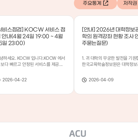
주요통계
저작권
서비스점검] KOCW 서비스 점
[안내] 2026년 대학정보
 안내(4월 24일 19:00 ~ 4월
학의 원격강좌 현황 조사 
5일 23:00)
주묻는질문)
녕하세요. KOCW 입니다.KOCW 에서
1. 귀 대학의 무궁한 발전을 기원
 보다 빠르고 안정된 서비스를 제공하
한국교육학술정보원은 대학정보
 위해 다음과 같이 서비스 점검을 실시
목별 관리기관으로 지정되어 있습
니다.※ 서비스 점검 작업 일시 : 4월
본 조사는 2025. 3. 1~2026. 2.
2026-04-22
2026-04-09
4일(금) 19:00 ~ 4월 25일(토) 23:00
에 운영된 원격강좌(이러닝) 현
로 인해 KOCW 서비스가 점검시간 동
하여, '2026 대학정보공시 대학
 일시중지될 예정이오니, 이 점 양해하
강좌(12-바)'에 데이터를 연계할
 주시기 바랍니다.저희 KOCW 에서는
니다.가. 대학정보공시 대상 대
용자 여러분께 보다 좋은 서비스를 제
4년제 대학, 전문대학, 대학원대
하기 위해 노력하겠습니다.감사합니다.
격강좌(이러닝) 관련 부서(교무처
학습개발센터, 이러닝지원센터 등
송통신대학교 및 사이버대학 제외
인시 캠퍼스인 경우 해당 캠퍼스