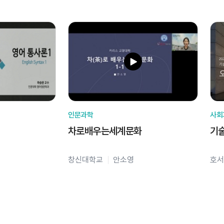
인문과학
사회
차로배우는세계문화
기
창신대학교
안소영
호서