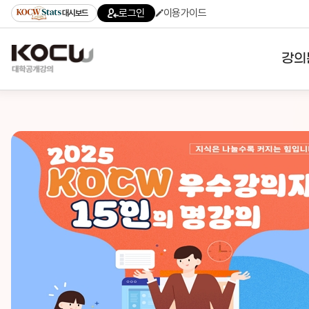
로그인
이용가이드
대시보드
강의
대학
기관
전공
테마