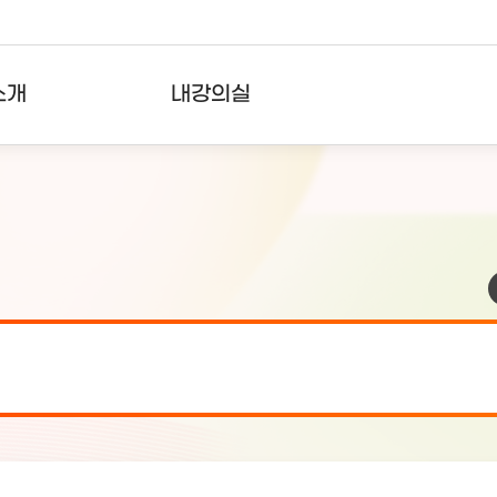
소개
내강의실
?
강의리스트
수강확인증강의
사용자의견
내강의클립
검 안내(7월 24일 19:00 ~ 7월...
2026-07-2
검 안내(7월 21일 19:00 ~ 7...
2026-07-1