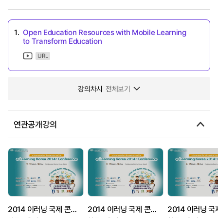
1.
Open Education Resources with Mobile Learning
to Transform Education
URL
강의차시
전체보기
연관공개강의
2014 이러닝 국제 콘퍼런스 : Developing the PETAL e-Learning Platform~
2014 이러닝 국제 콘퍼런스: Analysis of e-Learning Program Management for Adults in Korea