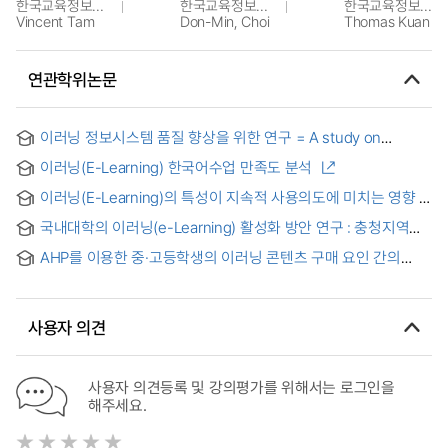
한국교육정보진흥협회
한국교육정보진흥협회
한국교육정보진흥협회
Vincent Tam
Don-Min, Choi
Thomas Kuan
연관학위논문
이러닝 정보시스템 품질 향상을 위한 연구 = A study on
Improving e-Learning System Quality
이러닝(E-Learning) 한국어수업 만족도 분석
이러닝(E-Learning)의 특성이 지속적 사용의도에 미치는 영향 :
몰입의 매개효과와 조절초점(regulatory focus)의 조절효과를
국내대학의 이러닝(e-Learning) 활성화 방안 연구 : 충청지역을
중심으로 = The Effects of Factors on the Intention to
중심으로 = Research on strategies for revitalization
Continued Use of E-Learning : Focusing on the mediating
AHP를 이용한 중·고등학생의 이러닝 콘텐츠 구매 요인 간의
programs of E-Learning among colleges and universities :
effect of immersion and the moderating effect of
중요도 연구 = A Study on the Weight Derivation of e-
Focusing on the Chungcheong area
regulatory focus
Learning Contents Purchasing Factors for the Secondary
School Students : using AHP
사용자 의견
사용자 의견등록 및 강의평가를 위해서는 로그인을
해주세요.