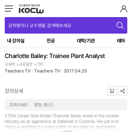
강의명이나 교수명을 검색해보세요
내 강의실
전공
대학/기관
테마
Charlotte Bailey: Trainee Plant Analyst
교육학 >교육일반 >기타
Teachers TV
Teachers TV
2017.04.25
강의상세
조회수861
평점
/5
(0)
STEM Career Role Model Charlotte Bailey works in the nuclear
industry as an apprentice at Sellafield in Cumbria. Her job is to
check everything is running safely at the plant by performing
더보기