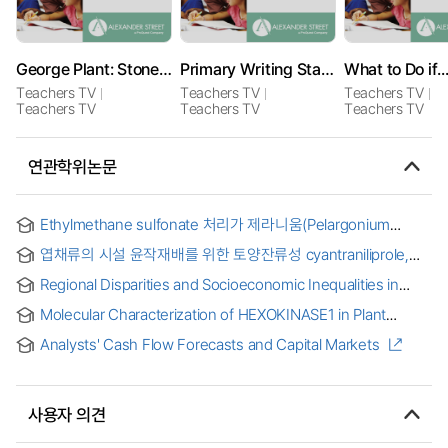
George Plant: Stonemasonry
Primary Writing Starters: Charlotte's Web
Teachers TV
Teachers TV
Teachers TV
Teachers TV
Teachers TV
Teachers TV
연관학위논문
Ethylmethane sulfonate 처리가 제라니움(Pelargonium
hortorum L. H. Bailey)의 생육 및 변이에 미치는 영향 = Effect
엽채류의 시설 윤작재배를 위한 토양잔류성 cyantraniliprole,
of ethylmethane sulfonate application on the plant growth
imicyafos, isoprothiolane, phorate, tebupirimfos의
and variation of geranium(Pelargonium hortorum L. H.
Regional Disparities and Socioeconomic Inequalities in
식물식재후방기간 예측 = Estimation of Plant Back Intervals
Bailey)
Unhealthy Plant-Based Diets = 지역 간 격차와 사회경제적
of Soil-residual Cyantraniliprole, Imicyafos, Isoprothiolane,
Molecular Characterization of HEXOKINASE1 in Plant
불평등이 불건강한 식물성 식단에 미치는 영향
Phorate and Terbupirimfos for Rotational Cultivation in
Innate Immunity
Greenhouse
Analysts' Cash Flow Forecasts and Capital Markets
사용자 의견