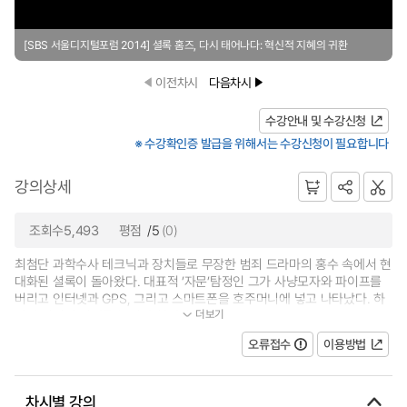
[SBS 서울디지털포럼 2014] 셜록 홈즈, 다시 태어나다: 혁신적 지혜의 귀환
이전차시
다음차시
수강안내 및 수강신청
※ 수강확인증 발급을 위해서는 수강신청이 필요합니다
강의상세
조회수5,493
평점
/5
(0)
최첨단 과학수사 테크닉과 장치들로 무장한 범죄 드라마의 홍수 속에서 현
대화된 셜록이 돌아왔다. 대표적 ’자문’탐정인 그가 사냥모자와 파이프를
버리고 인터넷과 GPS, 그리고 스마트폰을 호주머니에 넣고 나타났다. 하
더보기
지만 디지털 시대를 녹여낸 현대적...
오류접수
이용방법
차시별 강의