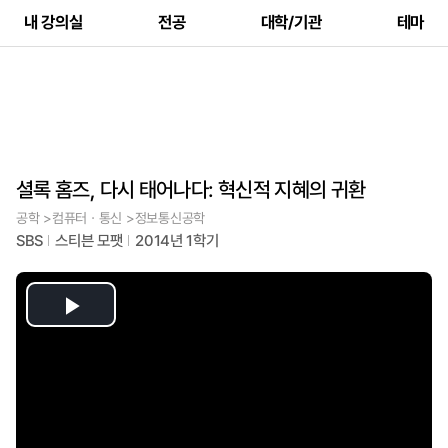
내 강의실
전공
대학/기관
테마
셜록 홈즈, 다시 태어나다: 혁신적 지혜의 귀환
공학 >컴퓨터ㆍ통신 >정보통신공학
SBS
스티븐 모팻
2014년 1학기
Play
Video