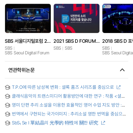
SBS 서울디지털포럼 2013
2021 SBS D FORUM 5천만의 소리 지휘자를 찾습니다
SBS
SBS
SBS
SBS
SBS Seoul Digital Forum
SBS Seoul Digit
연관학위논문
T.P.O에 따른 남성복 변화 : 셜록 홈즈 시리즈를 중심으로
클래식음악의 트랜스미디어 활용방안에 대한 연구 : 작품 <셜록
홈즈>와 모차르트 오페라 <피가로의 결혼> 중심으로 = A Study
영미 단편 추리 소설을 이용한 효율적인 영어 수업 지도 방안 :
on the Utilization Plan of Transmedia in Classical Music:
Sherlock Holmes의 "The Speckled Band" (an abridged
Focusing on the Work <Sherlock Holmes> and Mozart’s
번역에서 구현되는 국가이미지 : 추리소설 영한 번역을 중심으로
edition)를 사용하여 = A Case Study of Teaching English
Opera <The Marriage of Figaro>
Using Detective Stories
SbS₁ Se I 單結晶의 光學的 特性에 關한 硏究