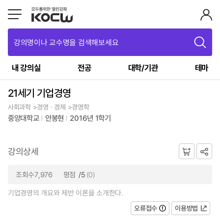
강의명이나 교수명을 검색해보세요
내 강의실
전공
대학/기관
테마
21세기 기업경영
사회과학 >경영ㆍ경제 >경영학
중앙대학교
안봉현
2016년 1학기
강의상세
조회수7,976
평점
/5
(0)
기업경영의 개요와 제반 이론을 소개한다.
오류접수
이용방법