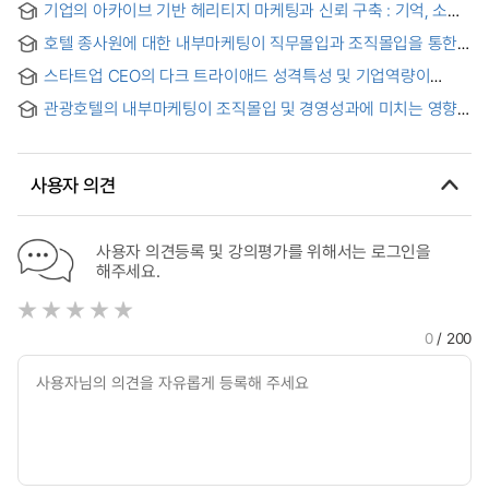
기업의 아카이브 기반 헤리티지 마케팅과 신뢰 구축 : 기억, 소통,
and Marketing Staff’s Core Competencies in SMEs on
공유의 이론들에 기반하여
Their Organizational Citizenship Behavior and Business
호텔 종사원에 대한 내부마케팅이 직무몰입과 조직몰입을 통한
Performance Depending on the Transformational
경영성과에 미치는 영향에 관한 연구
Leadership
스타트업 CEO의 다크 트라이애드 성격특성 및 기업역량이
경영성과에 미치는 영향에 관한 실증연구 : 조직 혁신 및 조직
관광호텔의 내부마케팅이 조직몰입 및 경영성과에 미치는 영향 :
갈등의 매개효과를 중심으로 = An Empirical Study on the
조직신뢰의 조절효과를 중심으로 = The Study of the
Effects of Startup CEO’s Dark Triad Personality Traits and
Relationship between Internal marketing and
Competencies on Business Performance : Focusing on
Organizational commitment and Management
Mediating Effects of Organizational Innovation and
사용자 의견
performance of Tourist Hotel
Conflict
사용자 의견등록 및 강의평가를 위해서는 로그인을
해주세요.
0
/ 200