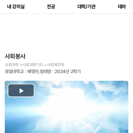
내 강의실
전공
대학/기관
테마
사회봉사
사회과학 >사회과학기타 >사회복지학
경일대학교
배영자,엄태영
2024년 2학기
Play
Video