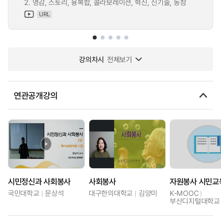
2. 영감, 스토리, 융복합, 콜라보레이션, 혁신, 신기술, 동참
URL
강의차시
전체보기
연관공개강의
시민정신과 사회봉사
사회봉사
국민대학교
문상석
대구한의대학교
김양미
K-MOOC
부산디지털대학교