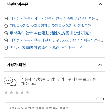
연관학위논문
대학생 자원봉사자의 자원봉사 활동 지속에 영향을 미치는
요인에 관한 연구 : 사회봉사 과목 수강 대학생 자원봉사자를
기업종사자의 사회공헌활동 자원봉사 동기 및 만족도가
중심으로 = (A) Study on the factors influencing the duration
참여복지 태도에 미치는 영향
of college student volunteer's voluntary activity : Focusing
軍將兵의 社會 奉仕活動 活性化方案에 관한 硏究 :
on college student volunteers who attended on social
00부대를 중심으로
service subject
대학생 자원봉사활동에 관한 연구 : 중·고등학생 사회봉사활동
경험을 중심으로 = A Study of Voluntary Activities of
將兵의 效率的 社會奉仕活動에 관한 硏究
Undergraduate
사용자 의견
사용자 의견등록 및 강의평가를 위해서는 로그인을
해주세요.
0
/ 200