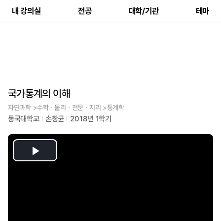
내 강의실
전공
대학/기관
테마
국가통계의 이해
자연과학 >수학ㆍ물리ㆍ천문ㆍ지리 >통계학
동국대학교
손창균
2018년 1학기
Play
Video