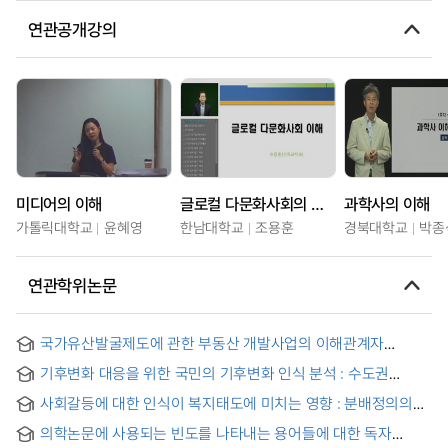
연관공개강의
미디어의 이해
글로컬 다문화사회의 이해
과학사의 이해
가톨릭대학교
윤혜영
한남대학교
조용훈
경북대학교
박종
연관학위논문
국가유산발굴제도에 관한 부동산 개발사업의 이해관계자
인식연구
기후변화 대응을 위한 국민의 기후변화 인식 분석 : 수도권
거주자를 중심으로 = A Stydy on the National Awareness in
사회갈등에 대한 인식이 복지태도에 미치는 영향 : 분배정의의
Response to Climate Change
매개효과를 중심으로 = The Effect of the Social Conflict
의학논문에 사용되는 빈도를 나타내는 용어들에 대한 독자
Perception on Welfare Attitude