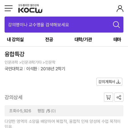
강의명이나 교수명을 검색해보세요
내 강의실
전공
대학/기관
테마
융합특강
인문과학 >인문과학기타 >인문학
국민대학교
이석환
2018년 2학기
강의계획서
강의상세
조회수5,926
평점
/5
(0)
다양한 영역의 소양을 배양하여 복합적, 융합적 인재 양성에 수업 목적이
있음.