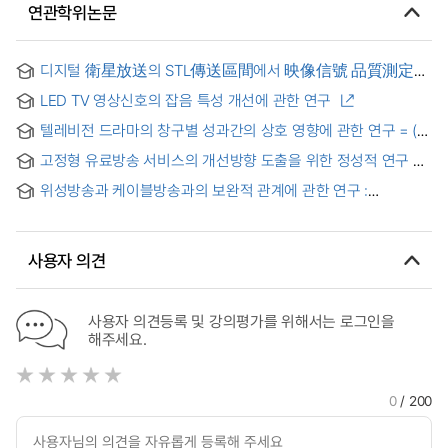
연관학위논문
디지털 衛星放送의 STL傳送區間에서 映像信號 品質測定
比較 = (A) Comparison for Video Transmission
LED TV 영상신호의 잡음 특성 개선에 관한 연구
Performance in Studio-Transmitter-Link of Digital Satellite
Broadcasting
텔레비전 드라마의 창구별 성과간의 상호 영향에 관한 연구 = (A)
study on performance of television drama windows :
고정형 유료방송 서비스의 개선방향 도출을 위한 정성적 연구 =
television networks, cable and internet VOD
Qualitative study for service improvement way derivation
위성방송과 케이블방송과의 보완적 관계에 관한 연구 :
of a fixed pay TV
SCN추진방안을 중심으로 = (A) Study of the Relationship
Between BS(Broadcasting Satellite) and Cable TV : With
the Emphasis on the development of SCN
사용자 의견
사용자 의견등록 및 강의평가를 위해서는 로그인을
해주세요.
0
/ 200