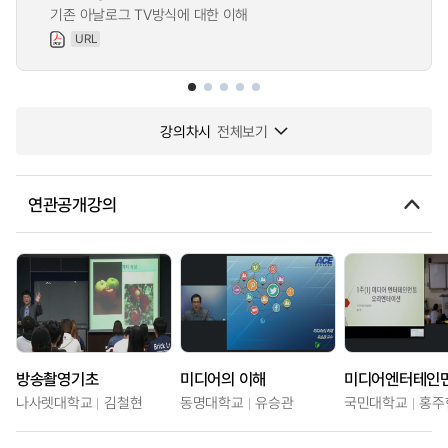
기존 아날로그 TV방식에 대한 이해
URL
강의차시
전체보기
연관공개강의
방송촬영기초
미디어의 이해
미디어엔터테인
나사렛대학교
김철현
동명대학교
유승관
국민대학교
홍주