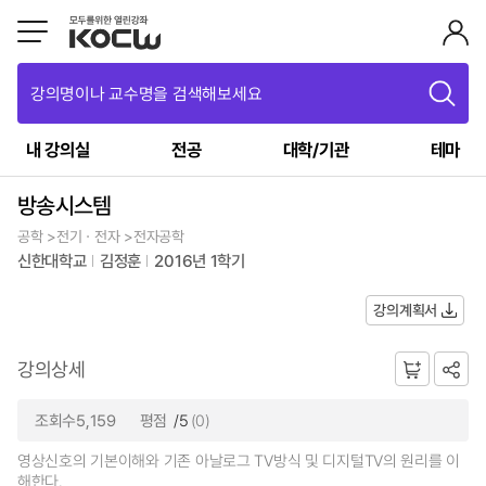
강의명이나 교수명을 검색해보세요
내 강의실
전공
대학/기관
테마
방송시스템
공학 >전기ㆍ전자 >전자공학
신한대학교
김정훈
2016년 1학기
강의계획서
강의상세
조회수5,159
평점
/5
(0)
영상신호의 기본이해와 기존 아날로그 TV방식 및 디지털TV의 원리를 이
해한다.