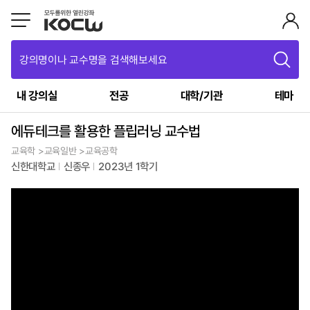
강의명이나 교수명을 검색해보세요
내 강의실
전공
대학/기관
테마
에듀테크를 활용한 플립러닝 교수법
교육학 >교육일반 >교육공학
신한대학교
신종우
2023년 1학기