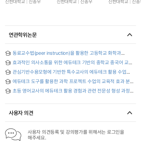
신한대학교
신종우
신한대학교
신종우
신한대학교
신종
연관학위논문
동료교수법(peer instruction)을 활용한 고등학교 화학과
플립러닝 수업이 학업성취도, 과학적 태도, 자기주도학습에
효과적인 의사소통을 위한 에듀테크 기반의 중학교 중국어 교육
미치는 효과 = Effects of Flipped Learning Using Peer
지도 방안 연구 = A Study for Teaching Method of Chinese
Instruction in High School Chemistry Class on Academic
관심기반수용모형에 기반한 특수교사의 에듀테크 활용 수업
in Middle School Based on ‘EdTech’ for The Effective
Achievement, Scientific Attitude and Self-Directed
관심도 및 실행형태 분석 = An Analysis of Special Education
Communication
Learning
에듀테크 도구를 활용한 과학 프로젝트 수업의 교육적 효과 분석
Teachers’ Interest and Implementation Patterns in
: 특성화고 중심으로
EdTech-Based Instruction Using the Concerns-Based
초등 영어교사의 에듀테크 활용 경험과 관련 전문성 형성 과정
Adoption Model (CBAM)
탐색
사용자 의견
사용자 의견등록 및 강의평가를 위해서는 로그인을
해주세요.