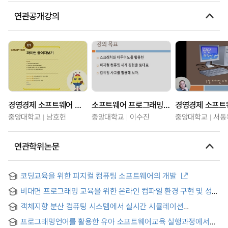
연관공개강의
경영경제 소프트웨어 프로그래밍
소프트웨어 프로그래밍과 피지컬 컴퓨팅
중앙대학교
남호헌
중앙대학교
이수진
중앙대학교
서동
연관학위논문
코딩교육을 위한 피지컬 컴퓨팅 소프트웨어의 개발
비대면 프로그래밍 교육을 위한 온라인 컴파일 환경 구현 및 성능
비교 분석 = Design and implement an online coding
객체지향 분산 컴퓨팅 시스템에서 실시간 시뮬레이션
environment for non-face-to-face programming
프로그래밍을 이용한 다단계 설계
education
프로그래밍언어를 활용한 유아 소프트웨어교육 실행과정에서