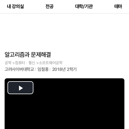
내 강의실
전공
대학/기관
테마
알고리즘과 문제해결
공학 >컴퓨터ㆍ통신 >소프트웨어공학
고려사이버대학교
임철홍
2018년 2학기
Play
Video