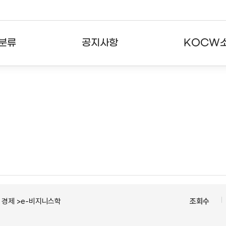
분류
공지사항
KOCW
강의
공지사항
KOCW란
강의
뉴스레터
활용안내
분야
주요통계현황
발자취
강의
서비스도움말
고객센터
경제 >e-비지니스학
조회수