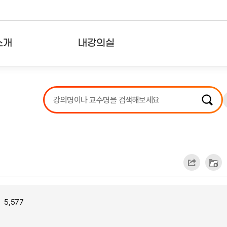
소개
내강의실
?
강의리스트
수강확인증강의
사용자의견
내강의클립
5,577