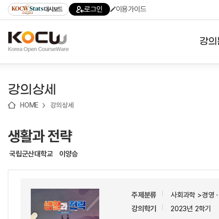
로
로
로
바
로그인
이용가이드
대시보드
가
가
가
로
기
기
기
가
(skip
기
to
강의
content)
대학
강의상세
기관
HOME
강의상세
전공
생활과 전략
테마
국립군산대학교
이양승
주제분류
사회과학 >경영ㆍ
강의학기
2023년 2학기