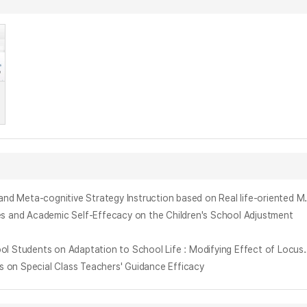
실생활 중심 수학 문장제 기반의 인지-초인지 전략 교수가 경계선 지적 기능 아동의 수학 문장제 문제해결력에 미치는 영향 = The Effects of Cog
Academic Self-Effecacy on the Children's School Adjustment
남자 고등학생의 스트레스가 학교생활적응에 미치는 영향 : 통제소재, 정서조절전략, 자기통제력의 조절효과 = Influence of Stress of Male High School St
Special Class Teachers' Guidance Efficacy