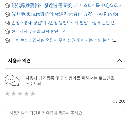
現代纖維藝術의 發達過程 硏究 : 타피스트리를 中心으로 =
(A) Studies of Modern Fiver-art Development History
光州地域 現代舞踊의 發達과 大衆化 方案 = (A) Plan for
the Development and Popularization of Modern Dance in
인칭대명사 '당신'의 2인칭 용법으로의 발달 과정에 관한 연구
Kwang Ju Area
현대시의 수준별 교육 방안
대형 복합상업시설 출점이 주변 상권에 미치는 영향 분석 :
더현대 서울을 중심으로 = Analysis of the Impact of the
Opening of Large-Scale Mixed-Use Commercial Facilities
on Surrounding Commercial Areas - Focusing on The
사용자 의견
Hyundai Seoul -
사용자 의견등록 및 강의평가를 위해서는 로그인을
해주세요.
0
/ 200