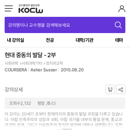
강의명이나 교수명을 검색해보세요
내 강의실
전공
대학/기관
테마
현대 중동의 발달 - 2부
사회과학 >사회과학기타 >정치외교학
COURSERA
Asher Susser
2015.08.20
강의상세
조회수2,132
평점
/5
(0)
이 강의는 20세기 초부터 현재까지의 중동의 발달 과정을 다루고 있습니
다. 아랍 민족주의의 성장과 쇠퇴, 아랍 국가들 내부의 통일 문제, 종교과
국가의 관계, 그리고 이슬람주의 정치의 발전에 대해서 설명합니다. 또한,
더보기