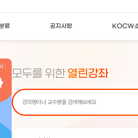
분류
공지사항
KOCW
강의
공지사항
KOCW란
강의
뉴스레터
활용안내
모두를 위한
열린강좌
분야
주요통계현황
발자취
강의
서비스도움말
고객센터
[서비스점검] KOCW 서비스 점
[서비스점검] KOCW 서비스 점