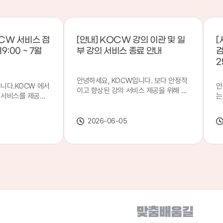
CW 서비스 점
[안내] KOCW 강의 이관 및 일
[
9:00 ~ 7월
부 강의 서비스 종료 안내
검
2
안녕하세요, KOCW입니다. 보다 안정적
입니다.KOCW 에서
안
이고 향상된 강의 서비스 제공을 위해 강
 서비스를 제공하
는
의 이관 작업을 진행하게 되었습니다. 이
서비스 점검을 실시
기
에 따라 일부 강의는2026년 6월 중 서비
업 일시 : 7월 21
합
스가 종료될 예정이오니, 이용에 참고하
2026-06-05
22일(수) 08:00이
2
여 주시기 바랍니다. 강의 이관 일정 안내
스가 점검 시간 동안
이
단계 기간 주요 작업 1단계 6월 1~2주 이
 있으니, 이 점 양
안
관 준비 2단계 6월 3~4주 1차 이관 작업
.저희 KOCW 에
여
3단계 7월 1~2주 2차 이관 작업 완료 및
보다 좋은 서비스
이
시스템 안정화 ※ 이관 작업 진행 상황에
력하겠습니다.감사합
공
따라 일정은 변경될 수 있습니다. 서비스
종료 강의 안내 이관 작업으로 인해 일부
강의는 2026년 6월 15일 서비스 종료되
었습니다. 서비스 종료 강의 목록은 아래
링크에서 확인하실 수 있습니다. → 서비