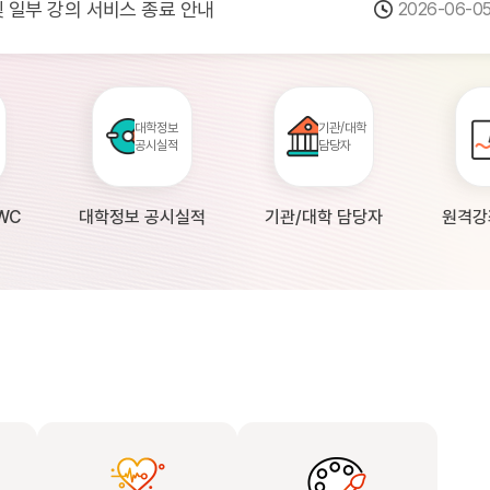
 및 일부 강의 서비스 종료 안내
2026-06-0
점검 안내(4월 24일 19:00 ~ 4월...
2026-04-2
공시 대학의 원격강좌 현황 조사 안내(자주묻...
2026-04-0
대학정보
기관/대학
공시실적
담당자
WC
대학정보 공시실적
기관/대학 담당자
원격강