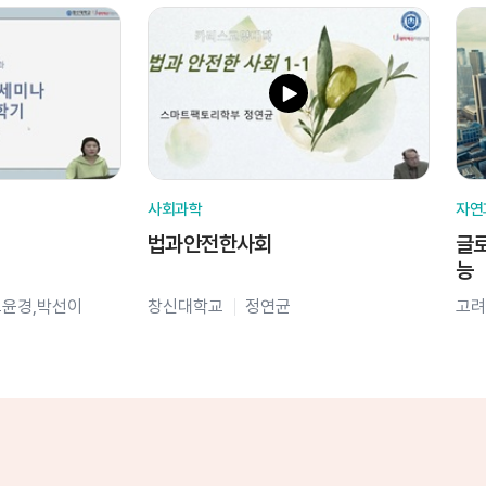
사회과학
자연
법과안전한사회
글로
능
오윤경,박선이
창신대학교
정연균
고려