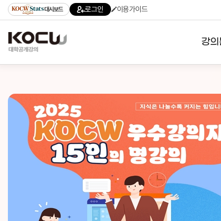
로그인
이용가이드
대시보드
강의
대학
기관
전공
테마