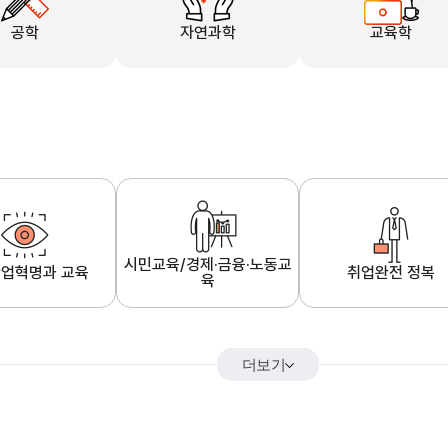
공학
자연과학
교육학
시민교육/경제·금융·노동교
업혁명과 교육
취업완전 정복
육
더보기
어&해외특강
K-MOOC 강의