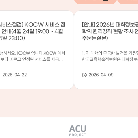
서비스점검] KOCW 서비스 점
[안내] 2026년 대학정보
 안내(4월 24일 19:00 ~ 4월
학의 원격강좌 현황 조사 
5일 23:00)
주묻는질문)
녕하세요. KOCW 입니다.KOCW 에서
1. 귀 대학의 무궁한 발전을 기원
 보다 빠르고 안정된 서비스를 제공하
한국교육학술정보원은 대학정보
 위해 다음과 같이 서비스 점검을 실시
목별 관리기관으로 지정되어 있습
니다.※ 서비스 점검 작업 일시 : 4월
본 조사는 2025. 3. 1~2026. 2.
2026-04-22
2026-04-09
4일(금) 19:00 ~ 4월 25일(토) 23:00
에 운영된 원격강좌(이러닝) 현
로 인해 KOCW 서비스가 점검시간 동
하여, '2026 대학정보공시 대학
 일시중지될 예정이오니, 이 점 양해하
강좌(12-바)'에 데이터를 연계할
 주시기 바랍니다.저희 KOCW 에서는
니다.가. 대학정보공시 대상 대
용자 여러분께 보다 좋은 서비스를 제
4년제 대학, 전문대학, 대학원대
하기 위해 노력하겠습니다.감사합니다.
격강좌(이러닝) 관련 부서(교무처
학습개발센터, 이러닝지원센터 등
송통신대학교 및 사이버대학 제외
인시 캠퍼스인 경우 해당 캠퍼스
있는 기관명을 선택하시면 됩니다.