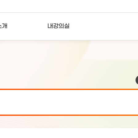
소개
내강의실
?
강의리스트
수강확인증강의
사용자의견
내강의클립
검 안내(7월 24일 19:00 ~ 7월...
2026-07-2
검 안내(7월 21일 19:00 ~ 7...
2026-07-1