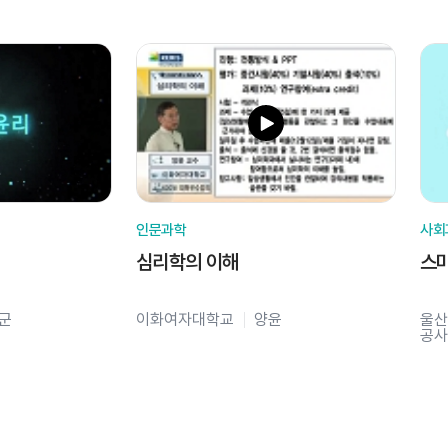
인문과학
사회
심리학의 이해
스
군
이화여자대학교
양윤
울산
공사