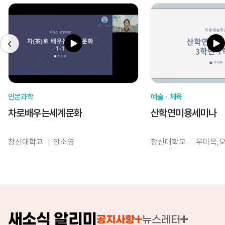
인문과학
예술ㆍ체육
차로배우는세계문화
산학연미용세미나
창신대학교
안소영
창신대학교
우미옥,
새소식 알리미
공지사항
뉴스레터