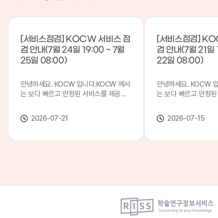
[서비스점검] KOCW 서비스 점
[서비스점검] KO
검 안내(7월 24일 19:00 ~ 7월
검 안내(7월 21일 1
25일 08:00)
22일 08:00)
안녕하세요. KOCW 입니다.KOCW 에서
안녕하세요. KOCW 
는 보다 빠르고 안정된 서비스를 제공하
는 보다 빠르고 안정된
기 위해 다음과 같이 서비스 점검을 실시
기 위해 다음과 같이 
합니다.※ 서비스 점검 작업 일시 : 7월
합니다.※ 서비스 점검 작
2026-07-21
2026-07-15
24일(금) 19:00 ~ 7월 25일(토) 08:00
일(화) 19:00 ~ 7월 
이로 인해 KOCW 서비스가 점검 시간 동
로 인해 KOCW 서비
안 서비스가 일시 중지될 수 있으니, 이
서비스가일시 중지될 수
점 양해하여 주시기 바랍니다.저희
해하여 주시기 바랍니다
KOCW 에서는 이용자 여러분께 보다 좋
서는 이용자 여러분께 
은 서비스를 제공하기 위해 노력하겠습니
를 제공하기 위해 노
다.감사합니다.
니다.