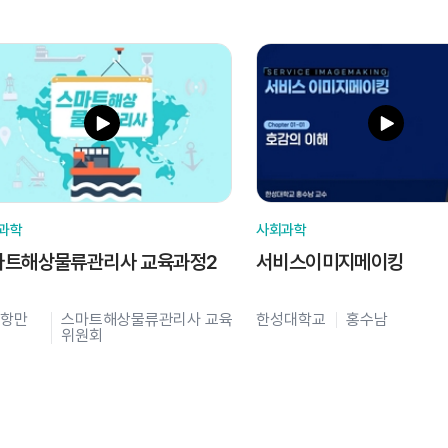
과학
사회과학
마트해상물류관리사 교육과정2
서비스이미지메이킹
항만
스마트해상물류관리사 교육
한성대학교
홍수남
위원회