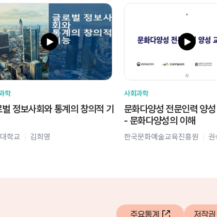
과학
사회과학
벌 정보사회와 통계의 창의적 기
문화다양성 전문인력 양성
- 문화다양성의 이해
대학교
김희영
한국문화예술교육진흥원
권
주요통계
저작권