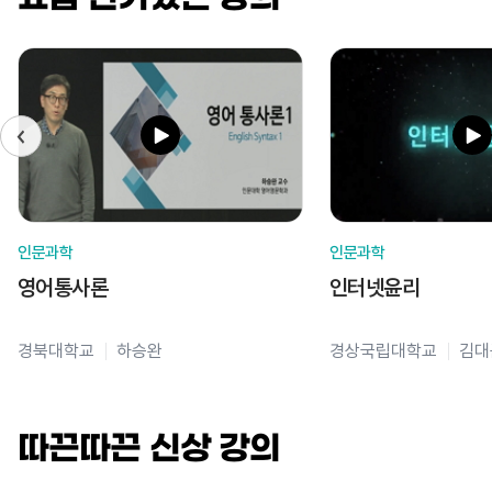
인문과학
인문과학
영어통사론
인터넷윤리
경북대학교
하승완
경상국립대학교
김대
따끈따끈 신상 강의