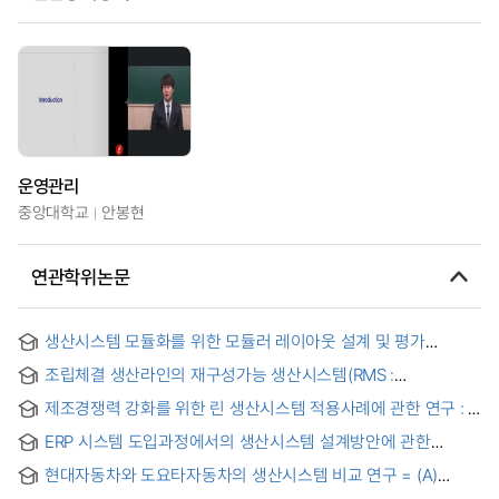
운영관리
중앙대학교
안봉현
연관학위논문
생산시스템 모듈화를 위한 모듈러 레이아웃 설계 및 평가
프레임워크
조립체결 생산라인의 재구성가능 생산시스템(RMS :
Reconfigurable Manufacturing System) 설계와 생산작업자
제조경쟁력 강화를 위한 린 생산시스템 적용사례에 관한 연구 : D
데이터 기반의 공정 시뮬레이션 기법 = Reconfigurable
자동차 부품제조회사 적용사례 중심으로
Manufacturing System Design of Assembly Manufacturing
ERP 시스템 도입과정에서의 생산시스템 설계방안에 관한
Product Line & process Simulation Techniques Based on
사례연구 = A Case Study for Manufacturing System Design
production work Data
현대자동차와 도요타자동차의 생산시스템 비교 연구 = (A)
on the Introduction of ERP System
Comparative study of Productions systems between