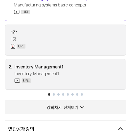
Manufacturing systems basic concepts
URL
1강
1강
URL
2.
Inventory Management1
Inventory Management1
URL
강의차시
전체보기
연관공개강의