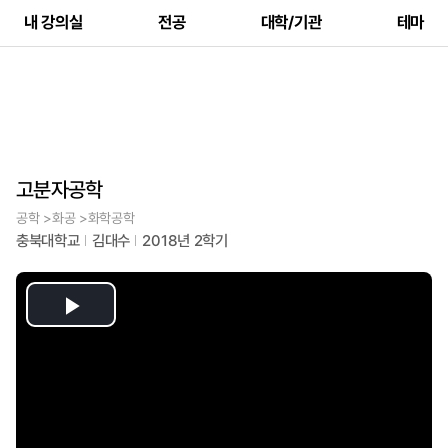
내 강의실
전공
대학/기관
테마
고분자공학
공학 >화공 >화학공학
충북대학교
김대수
2018년 2학기
Play
Video