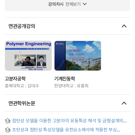
강의차시
전체보기
연관공개강의
고분자공학
기계진동학
충북대학교
김대수
한양대학교
유홍희
연관학위논문
점탄성 모델을 이용한 고분자의 유동특성 해석 및 금형설계의
적용에 관한 연구 = A Study on the Simulation of Flow
초탄성과 점탄성 특성모델을 유한요소해석에 적용한 부싱
Characteristics of Polymer using Viscoelastic Models and
고무의 일축방향 변형 연구