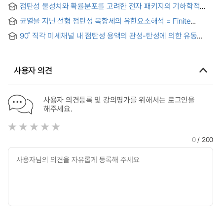
its Application to Die and Mold Design
점탄성 물성치와 확률분포를 고려한 전자 패키지의 기하학적
최적화에 관한 연구 = A study on geometric optimization of
균열을 지닌 선형 점탄성 복합체의 유한요소해석 = Finite
microelectronics package considering viscoelastic
element analysis of linear viscoelastic composites with
property and probability distribution
90˚ 직각 미세채널 내 점탄성 용액의 관성-탄성에 의한 유동
cracks
불안정성 = Inertio-elastic flow instabilities in 90˚ bending
microchannel
사용자 의견
사용자 의견등록 및 강의평가를 위해서는 로그인을
해주세요.
0
/ 200