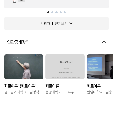
URL
강의차시
전체보기
연관공개강의
회로이론1(회로이론1, 회로이론2, 전자회로1)
회로이론
회로이론
금오공과대학교
김명식
중앙대학교
이우주
한밭대학교
김응