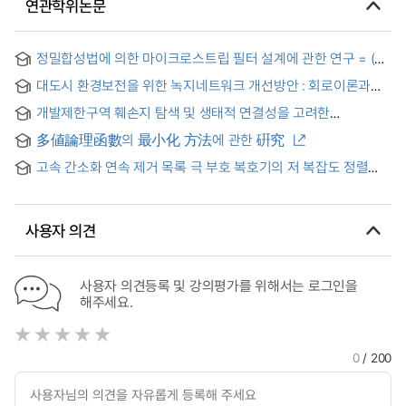
연관학위논문
정밀합성법에 의한 마이크로스트립 필터 설계에 관한 연구 = (A)
Study on the Design of Microstrip Filters by Exact
대도시 환경보전을 위한 녹지네트워크 개선방안 : 회로이론과
Synthesis
API정보를 활용하여 = The Improvement of Green Network
개발제한구역 훼손지 탐색 및 생태적 연결성을 고려한
for Environmental Conservation in Metropolitan City : using
자연환경복원 우선순위 평가 = Identifying Degraded Area
Circuit Theory and API information
多値論理函數의 最小化 方法에 관한 硏究
and Evaluating the Priority of Nature Restoration
considering Ecological Connectivity in the Green Belt
고속 간소화 연속 제거 목록 극 부호 복호기의 저 복잡도 정렬
네트워크 = A Low-Complexity Sorting Network for a Fast
Simplified SC List Polar Decoder
사용자 의견
사용자 의견등록 및 강의평가를 위해서는 로그인을
해주세요.
0
/ 200