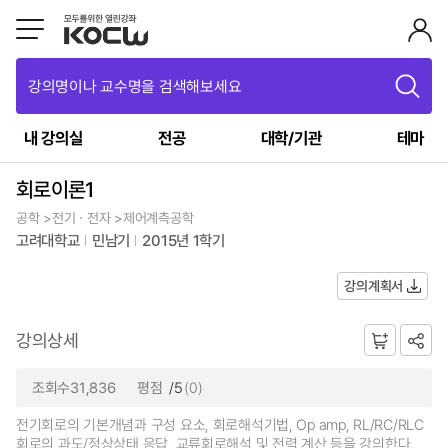
강의명이나 교수명을 검색해보세요
내 강의실
전공
대학/기관
테마
회로이론1
공학 >전기ㆍ전자 >제어계측공학
고려대학교
민남기
2015년 1학기
강의계획서
강의상세
조회수31,836
평점
/5
(0)
전기회로의 기본개념과 구성 요소, 회로해석기법, Op amp, RL/RC/RLC
회로의 과도/정상상태 응답, 교류회로해석 및 전력 계산 등을 강의한다.