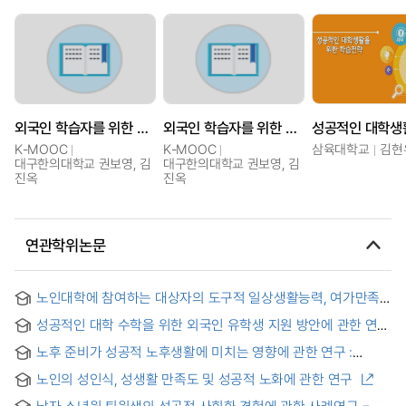
외국인 학습자를 위한 대학생활 101 : 성공적인 대학생활을 위한 핵심정보
외국인 학습자를 위한 대학생활 101 : 성공적인 대학생활을 위한 핵심정보
K-MOOC
K-MOOC
삼육대학교
김현
대구한의대학교 권보영, 김
대구한의대학교 권보영, 김
진옥
진옥
연관학위논문
노인대학에 참여하는 대상자의 도구적 일상생활능력, 여가만족
및 성공적 노화
성공적인 대학 수학을 위한 외국인 유학생 지원 방안에 관한 연구
= Ways to assist foreign students for successful adaption
노후 준비가 성공적 노후생활에 미치는 영향에 관한 연구 :
to university life
용인시 거주자를 중심으로 = A study on the effects of
노인의 성인식, 성생활 만족도 및 성공적 노화에 관한 연구
perparation for later life on successful aging : with a focus
on the life of Yongin residents
남자 소년원 퇴원생의 성공적 사회화 경험에 관한 사례연구 = A