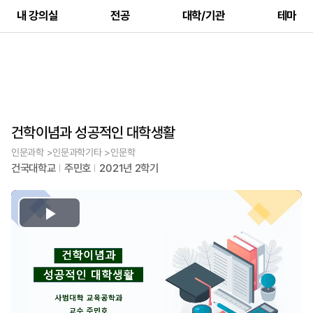
내 강의실
전공
대학/기관
테마
건학이념과 성공적인 대학생활
인문과학 >인문과학기타 >인문학
건국대학교
주민호
2021년 2학기
Play
Video