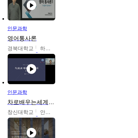
인문과학
영어통사론
경북대학교
하승완
인문과학
차로배우는세계문화
창신대학교
안소영