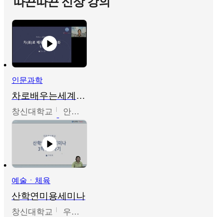
따끈따끈 신상 강의
인문과학
차로배우는세계문화
창신대학교
안소영
예술ㆍ체육
산학연미용세미나
창신대학교
우미옥,오윤경,박선이