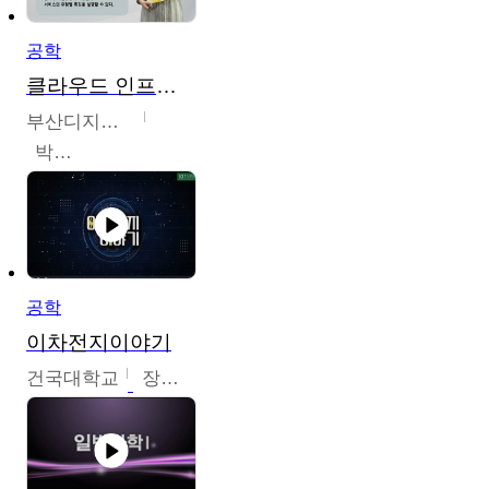
공학
클라우드 인프라 구축 및 활용
부산디지털대학교
박수현
공학
이차전지이야기
건국대학교
장호현