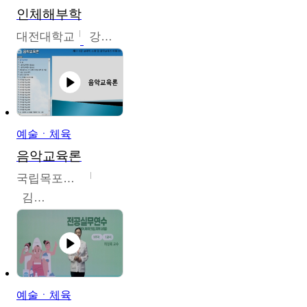
인체해부학
대전대학교
강지혁
예술ㆍ체육
음악교육론
국립목포대학교
김신영
예술ㆍ체육