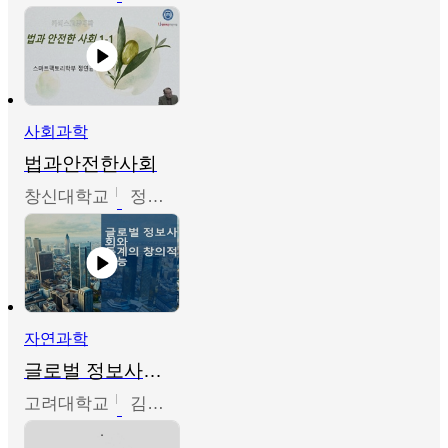
사회과학
법과안전한사회
창신대학교
정연균
자연과학
글로벌 정보사회와 통계의 창의적 기능
고려대학교
김희영