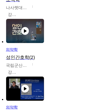
나사렛대학교
강지언
의약학
성인간호학(2)
국립군산대학교
강경아
의약학