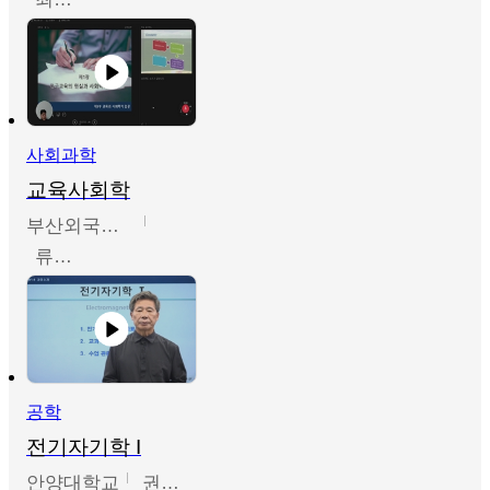
사회과학
교육사회학
부산외국어대학교
류영철
공학
전기자기학 I
안양대학교
권원현