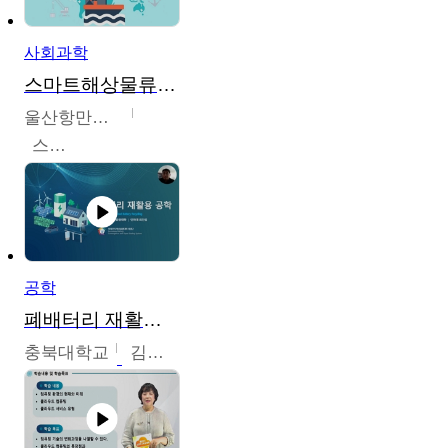
사회과학
스마트해상물류관리사 교육과정2
울산항만공사
스마트해상물류관리사 교육위원회
공학
폐배터리 재활용 공학
충북대학교
김영재,최진섭,한성수,한요셉,윤문수,박유세,강동우,박민준,이동주,조채용