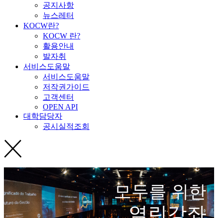
공지사항
뉴스레터
KOCW란?
KOCW 란?
활용안내
발자취
서비스도움말
서비스도움말
저작권가이드
고객센터
OPEN API
대학담당자
공시실적조회
모두를 위한
열린강좌