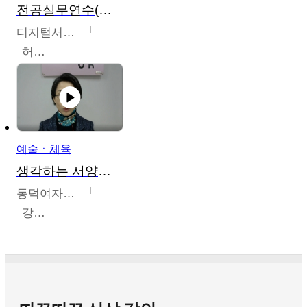
전공실무연수(헤어,메이크업,피부,네일)
디지털서울문화예술대학교
허정록
예술ㆍ체육
생각하는 서양미술의 이해
동덕여자대학교
강수미