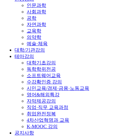
인문과학
사회과학
공학
자연과학
교육학
의약학
예술·체육
대학/기관강의
테마강의
대학기초강의
독학학위전공
소프트웨어교육
수강확인증 강의
시민교육/경제·금융·노동교육
영어&해외특강
자막제공강의
직업·직무 교육과정
취업완전정복
4차산업혁명과 교육
K-MOOC 강의
공지사항