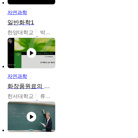
자연과학
일반화학1
한양대학교
박경호
자연과학
화장품원료의 종류와 특성
한서대학교
류은주