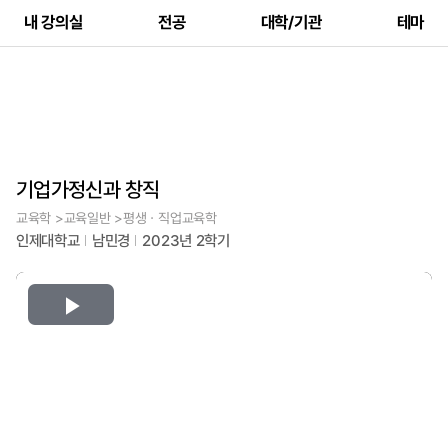
내 강의실
전공
대학/기관
테마
기업가정신과 창직
교육학 >교육일반 >평생ㆍ직업교육학
인제대학교
남민경
2023년 2학기
Play
Video