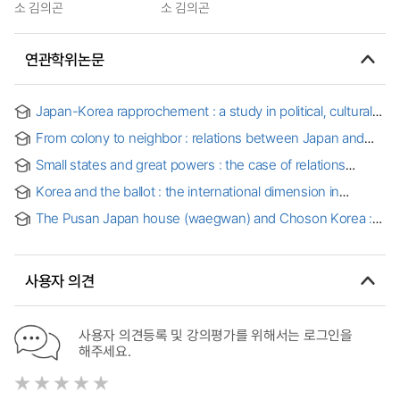
소 김의곤
소 김의곤
연관학위논문
Japan-Korea rapprochement : a study in political, cultural
and economic cooperation in the 1980's [microform]
From colony to neighbor : relations between Japan and
South Korea, 1945-1985
Small states and great powers : the case of relations
between South Korea and the United States in the period
Korea and the ballot : the international dimension in
1945-1953
Korean political development as seen in elections .
The Pusan Japan house (waegwan) and Choson Korea :
volumes 1-2
early-modern Korean views of Japan through economic,
political, and social connections [microform]
사용자 의견
사용자 의견등록 및 강의평가를 위해서는 로그인을
해주세요.