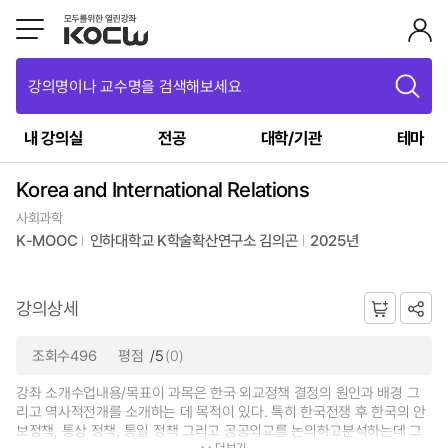
강의명이나 교수명을 검색해보세요
내 강의실
전공
대학/기관
테마
Korea and International Relations
사회과학
K-MOOC
인하대학교 K학술확산연구소 김의곤
2025년
강의상세
조회수496
평점
/5
(0)
강좌 소개수업내용/목표이 과목은 한국 외교정책 결정의 원인과 배경 그
리고 역사적전개를 소개하는 데 목적이 있다. 특히 한국전쟁 후 한국의 안
보정책, 통상 정책, 통일 정책 그리고 공공외교를 논의하고분석하는데 그
더보기