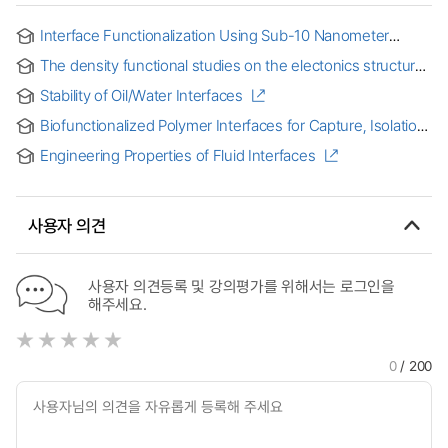
Interface Functionalization Using Sub-10 Nanometer
Striped Phase Films for Controlled Functional Group
The density functional studies on the electonics structures
Presentation and Adsorbate Assembly [electronic
and magnetism of surfaces and interfaces of the transition
resource]
Stability of Oil/Water Interfaces
metal compounds : 전이금속 화합물 표면 및 계면의
전자구조와 자성에 대한 밀도범함수이론 연구
Biofunctionalized Polymer Interfaces for Capture, Isolation,
and Characterization of Bacteria
Engineering Properties of Fluid Interfaces
사용자 의견
사용자 의견등록 및 강의평가를 위해서는 로그인을
해주세요.
0
/ 200