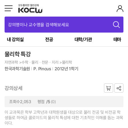
강의명이나 교수명을 검색해보세요
내 강의실
전공
대학/기관
테마
물리학 특강
자연과학 >수학ㆍ물리ㆍ천문ㆍ지리 >물리학
한국과학기술원
P. Pincus
2012년 1학기
강의상세
조회수2,053
평점
/5
(0)
이 교과목은 학부 고학년과 대학원생을 대상으로 물리 전공 및 비전공 학
생들로 하여금 콜로이드의 물리적 특성에 대한 기초적인 이해를 돕는 과목
이다.