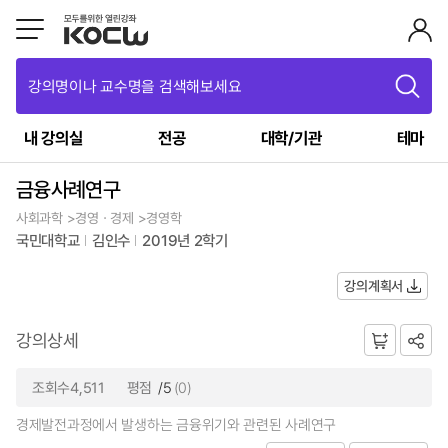
강의명이나 교수명을 검색해보세요
내 강의실
전공
대학/기관
테마
금융사례연구
사회과학 >경영ㆍ경제 >경영학
국민대학교
김인수
2019년 2학기
강의계획서
강의상세
조회수4,511
평점
/5
(0)
경제발전과정에서 발생하는 금융위기와 관련된 사례연구