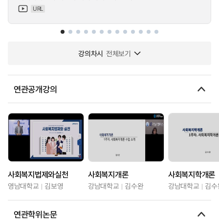
URL
강의차시
전체보기
연관공개강의
사회복지법제와실천
사회복지개론
사회복지학개론
영남대학교
김보영
강남대학교
김수완
강남대학교
김수
연관학위논문