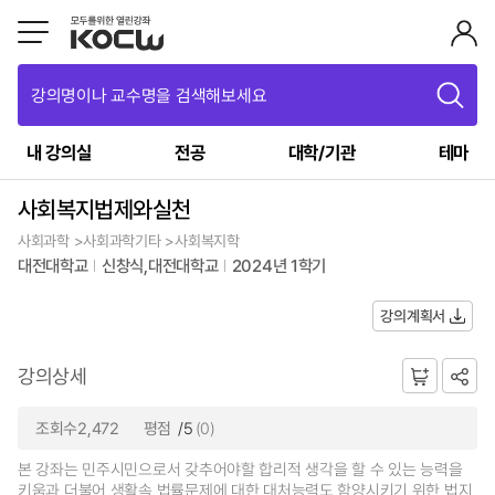
강의명이나 교수명을 검색해보세요
내 강의실
전공
대학/기관
테마
사회복지법제와실천
사회과학 >사회과학기타 >사회복지학
대전대학교
신창식,대전대학교
2024년 1학기
강의계획서
강의상세
조회수2,472
평점
/5
(0)
본 강좌는 민주시민으로서 갖추어야할 합리적 생각을 할 수 있는 능력을
키움과 더불어 생활속 법률문제에 대한 대처능력도 함양시키기 위한 법지