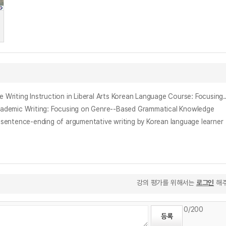
교양 한국어의 논증적 글쓰기 교육을 위한 메타담화 연구 : 신문 주장형 칼럼 말뭉치 분석을 중심으로 = A Study on Metadiscourse for Argumentative Writing Instructi
c Writing: Focusing on Genre‐-Based Grammatical Knowledge
ce-ending of argumentative writing by Korean language learner
강의 평가를 위해서는
로그인
해주
0
/200