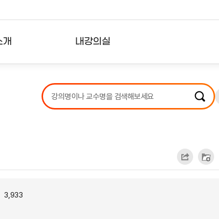
소개
내강의실
?
강의리스트
수강확인증강의
사용자의견
내강의클립
3,933