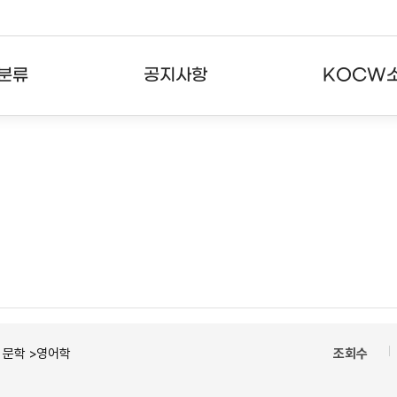
분류
공지사항
KOCW
강의
공지사항
KOCW란
강의
뉴스레터
활용안내
분야
주요통계현황
발자취
강의
서비스도움말
고객센터
ㆍ문학 >영어학
조회수