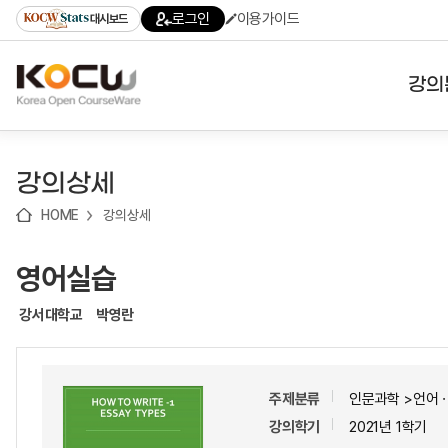
로
로
로
바
로그인
이용가이드
대시보드
가
가
가
로
기
기
기
가
(skip
기
to
강의
content)
대학
강의상세
기관
HOME
강의상세
전공
영어실습
테마
강서대학교
박영란
주제분류
인문과학 >언어
강의학기
2021년 1학기