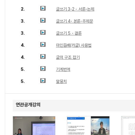
2.
글쓰기 3-2 - 서론-논제
3.
글쓰기 4- 본론-주제문
3.
글쓰기 5 - 결론
4.
마인듬배(카글) 사용법
4.
글의 구조 잡기
5.
기계번역
5.
말뭉치
연관공개강의