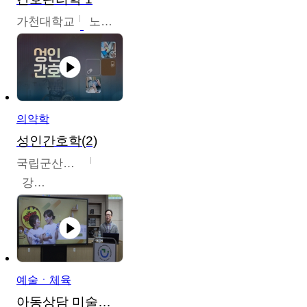
가천대학교
노원정
의약학
성인간호학(2)
국립군산대학교
강경아
예술ㆍ체육
아동상담 미술치료