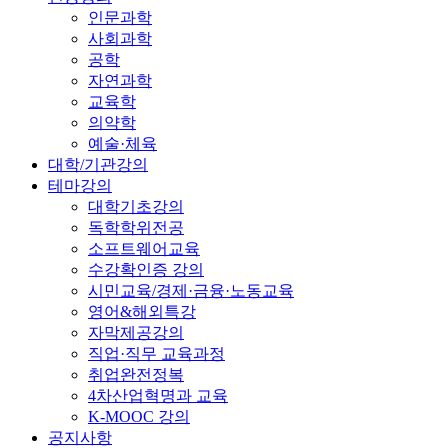
인문과학
사회과학
공학
자연과학
교육학
의약학
예술·체육
대학/기관강의
테마강의
대학기초강의
독학학위전공
소프트웨어교육
수강확인증 강의
시민교육/경제·금융·노동교육
영어&해외특강
자막제공강의
직업·직무 교육과정
취업완전정복
4차산업혁명과 교육
K-MOOC 강의
공지사항