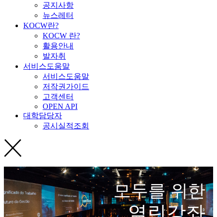
공지사항
뉴스레터
KOCW란?
KOCW 란?
활용안내
발자취
서비스도움말
서비스도움말
저작권가이드
고객센터
OPEN API
대학담당자
공시실적조회
모두를 위한
열린강좌