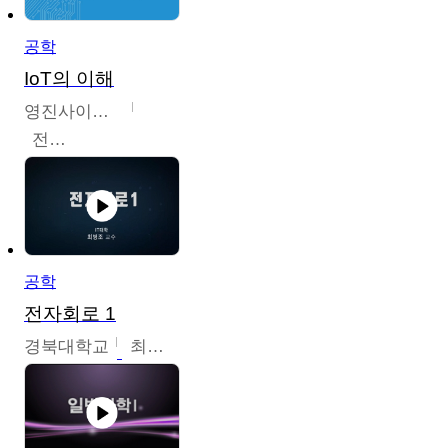
공학
IoT의 이해
영진사이버대학교
전병현
공학
전자회로 1
경북대학교
최병조