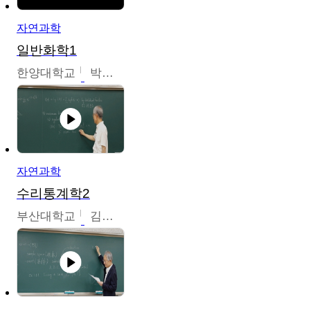
자연과학
일반화학1
한양대학교
박경호
자연과학
수리통계학2
부산대학교
김충락