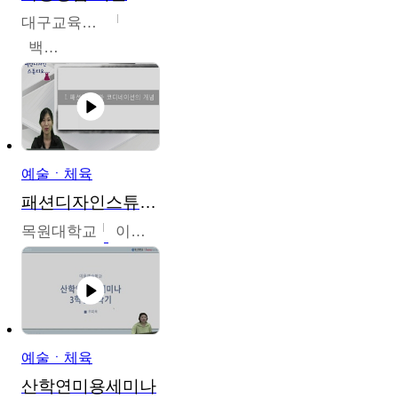
대구교육대학교
백중열
예술ㆍ체육
패션디자인스튜디오
목원대학교
이건희
예술ㆍ체육
산학연미용세미나