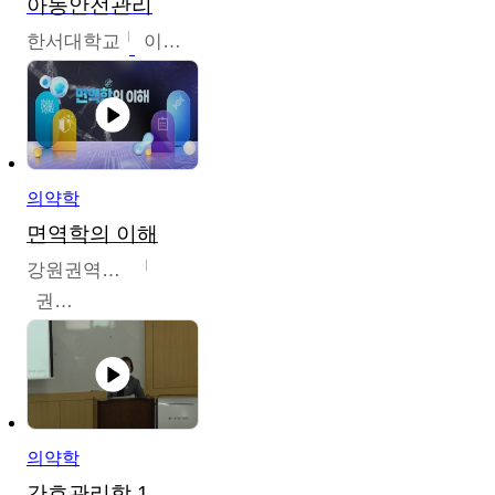
아동안전관리
한서대학교
이태연
의약학
면역학의 이해
강원권역센터
권보인
의약학
간호관리학 1