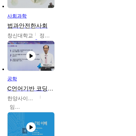
사회과학
법과안전한사회
창신대학교
정연균
공학
C언어기반 코딩교육
한양사이버대학교
임동균