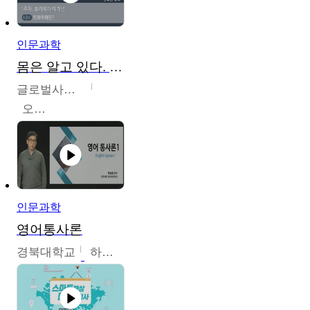
인문과학
몸은 알고 있다. 트라우마의 흔적
글로벌사이버대학교
오주원
인문과학
영어통사론
경북대학교
하승완