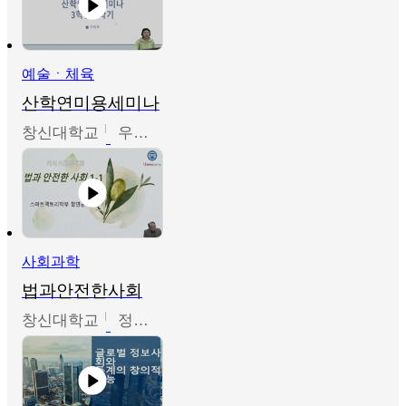
예술ㆍ체육
산학연미용세미나
창신대학교
우미옥,오윤경,박선이
사회과학
법과안전한사회
창신대학교
정연균