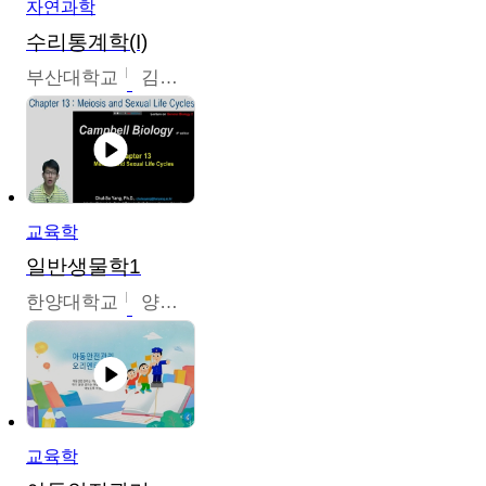
자연과학
수리통계학(I)
부산대학교
김충락
교육학
일반생물학1
한양대학교
양철수
교육학