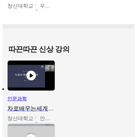
창신대학교
우미옥,오윤경,박선이
따끈따끈 신상 강의
인문과학
차로배우는세계문화
창신대학교
안소영