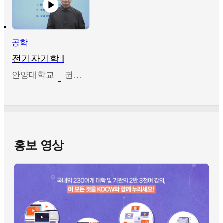
공학
전기자기학 I
안양대학교
권원현
홍보 영상