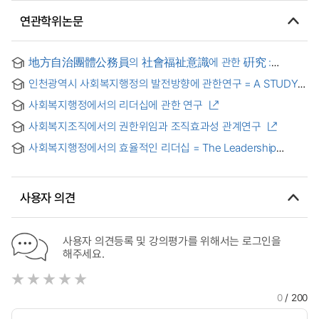
연관학위논문
地方自治團體公務員의 社會福祉意識에 관한 硏究 :
仁川廣域市廳및 市敎育廳一般職公務員을 對象으로 = A
인천광역시 사회복지행정의 발전방향에 관한연구 = A STUDY
Study on the Local Government officials' Awareness of
ON DEVELOPMENT DIRECTION OF SOCIAL WELFARE
Welfare Issues
사회복지행정에서의 리더십에 관한 연구
ADMINISTRATION IN INCHEON METROPOLITAN CITY
사회복지조직에서의 권한위임과 조직효과성 관계연구
사회복지행정에서의 효율적인 리더십 = The Leadership
Studies on Social Welfare Administration
사용자 의견
사용자 의견등록 및 강의평가를 위해서는 로그인을
해주세요.
0
/ 200