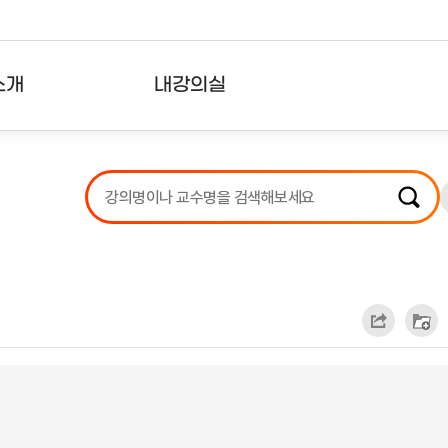
소개
내강의실
?
강의리스트
수강확인증강의
사용자의견
내강의클립