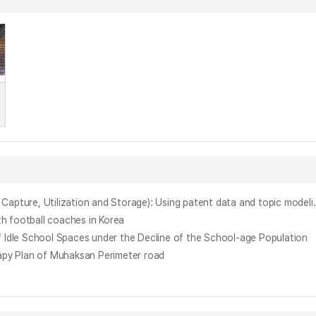
탄소 포집 활용 및 저장 분야(CCUS)의 기술동향 분석 : 특허 데이터 및 토픽 모델링을 중심으로 = Analysis of Te
football coaches in Korea
chool Spaces under the Decline of the School-age Population
 Plan of Muhaksan Perimeter road