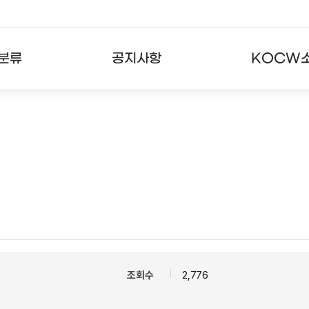
분류
공지사항
KOCW
강의
공지사항
KOCW란
강의
뉴스레터
활용안내
분야
주요통계현황
발자취
강의
서비스도움말
고객센터
조회수
2,776