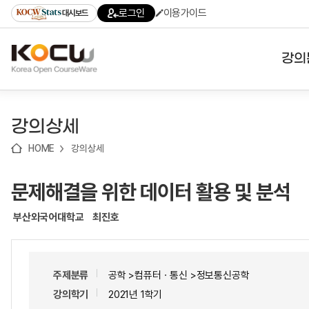
로
로
로
바
로그인
이용가이드
대시보드
가
가
가
로
기
기
기
가
(skip
기
to
강의
content)
대학
강의상세
기관
HOME
강의상세
전공
문제해결을 위한 데이터 활용 및 분석
테마
부산외국어대학교
최진호
주제분류
공학 >컴퓨터ㆍ통신 >정보통신공학
강의학기
2021년 1학기