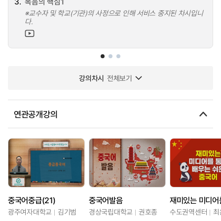
3.
복음의 핵심1
※교수자 및 학교(기관)의 사정으로 인해 서비스 중지된 차시입니
다.
강의차시
전체보기
연관공개강의
중국어중급(21)
중국어발음
광주여자대학교
김기범
경상국립대학교
권호종
수도권역센터
최