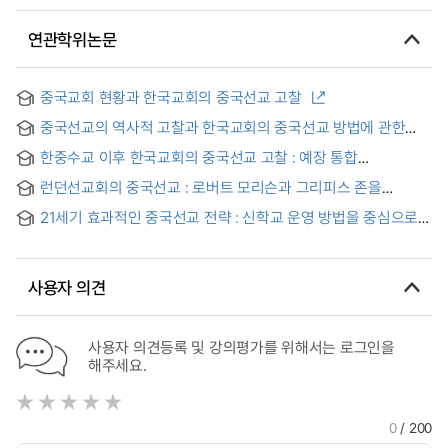
연관학위논문
중국교회 현황과 한국교회의 중국선교 고찰
중국선교의 역사적 고찰과 한국교회의 중국선교 방법에 관한
연구
한중수교 이후 한국교회의 중국선교 고찰 : 예장 통합
중국선교사회와 여선교사회를 중심으로
런던선교회의 중국선교 : 로버트 모리슨과 그리피스 존을
중심으로 = Chinese missions of the London Missionary
21세기 효과적인 중국선교 전략 : 신학교 운영 방법을 중심으로 =
Society
(An) effective mission strategy for China in the 21th
century : with special reference to the theological
seminary education
사용자 의견
사용자 의견등록 및 강의평가를 위해서는 로그인을
해주세요.
0
/ 200