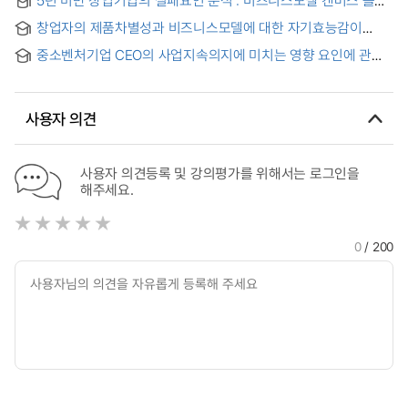
Stage Startup: Focusing on the Mediating Effect of
중심으로 (BMC) 한 탐색적 연구 = Analysis of Failure Factors
Customer Discovery
창업자의 제품차별성과 비즈니스모델에 대한 자기효능감이
of Start-up Companies Under 5 Years : An Exploratory
매출에 미치는 영향연구
Study Centered on Business Model Canvas(BMC)
중소벤처기업 CEO의 사업지속의지에 미치는 영향 요인에 관한
연구 : 가정생활만족도의 조절효과를 중심으로 = A Study on
the Factors Affecting CEO’s Business Sustainability
intention of Startups and SMEs : Focusing on the
사용자 의견
Moderating Effect of Family Life Satisfaction
사용자 의견등록 및 강의평가를 위해서는 로그인을
해주세요.
0
/ 200