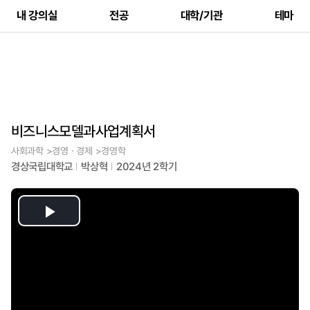
내 강의실
전공
대학/기관
테마
비즈니스모델과사업계획서
사회과학 >경영ㆍ경제 >경영학
경상국립대학교
박상혁
2024년 2학기
Play
Video