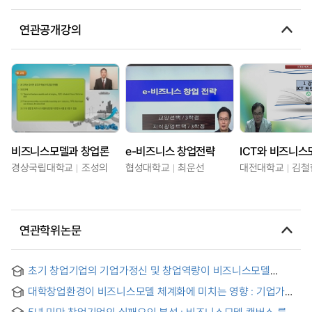
연관공개강의
비즈니스모델과 창업론
e-비즈니스 창업전략
ICT와 비즈니스
경상국립대학교
조성의
협성대학교
최운선
대전대학교
김철
연관학위논문
초기 창업기업의 기업가정신 및 창업역량이 비즈니스모델
구체화에 미치는 영향 : 고객탐색의 매개효과를 중심으로 = The
대학창업환경이 비즈니스모델 체계화에 미치는 영향 : 기업가적
Effect of Entrepreneurship and Entrepreneurial
역량과 고객개발 활동의 순차적 매개효과
Competency on Business Model Development of Early
5년 미만 창업기업의 실패요인 분석 : 비즈니스모델 캔버스 를