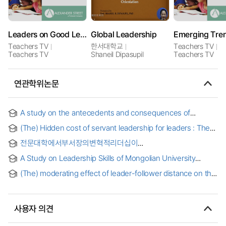
Leaders on Good Leadership
Global Leadership
Teachers TV
한서대학교
Teachers TV
Teachers TV
Shaneil Dipasupil
Teachers TV
연관학위논문
A study on the antecedents and consequences of
Leader-follower agreement in empowering leadership
(The) Hidden cost of servant leadership for leaders : The
mediating role of role overload and moderating roles of
전문대학에서부서장의변혁적리더십이
positive psychological capital and dependency on leader
교수의조직몰입에미치는영향분석 :
A Study on Leadership Skills of Mongolian University
교수의심리적임파워먼트와조직혁신풍토의 매개효과를중심으로
Leader Students
= A Study on Effects of Department Leader’s
(The) moderating effect of leader-follower distance on the
Transformational Leadership on Teacher’s Organization
relationship between transformational leadership and in-
Commitment in Junior College in relation-Mediating Effect
role performance : a comparative study between Korean
of Teacher’s Psychological Empowerment and
and U.S. employees
Organizational Creative Climate-
사용자 의견