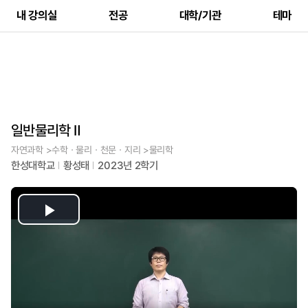
내 강의실
전공
대학/기관
테마
일반물리학 Ⅱ
자연과학 >수학ㆍ물리ㆍ천문ㆍ지리 >물리학
한성대학교
황성태
2023년 2학기
Play
Video