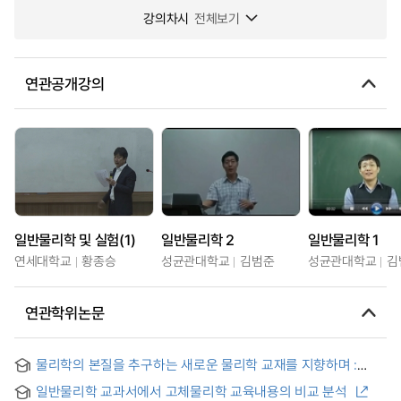
강의차시
전체보기
연관공개강의
일반물리학 및 실험(1)
일반물리학 2
일반물리학 1
연세대학교
황종승
성균관대학교
김범준
성균관대학교
김
연관학위논문
물리학의 본질을 추구하는 새로운 물리학 교재를 지향하며 :
Leon Cooper의 일반물리학 교재 사례 연구를 중심으로
일반물리학 교과서에서 고체물리학 교육내용의 비교 분석