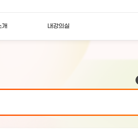
소개
내강의실
?
강의리스트
수강확인증강의
사용자의견
내강의클립
검 안내(7월 24일 19:00 ~ 7월...
2026-07-2
검 안내(7월 21일 19:00 ~ 7...
2026-07-1