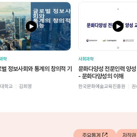
과학
사회과학
벌 정보사회와 통계의 창의적 기
문화다양성 전문인력 양성
- 문화다양성의 이해
대학교
김희영
한국문화예술교육진흥원
권
주요통계
저작권