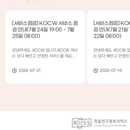
[서비스점검] KOCW 서비스 점
[서비스점검] KO
검 안내(7월 24일 19:00 ~ 7월
검 안내(7월 21일 1
25일 08:00)
22일 08:00)
안녕하세요. KOCW 입니다.KOCW 에서
안녕하세요. KOCW 
는 보다 빠르고 안정된 서비스를 제공하
는 보다 빠르고 안정된
기 위해 다음과 같이 서비스 점검을 실시
기 위해 다음과 같이 
합니다.※ 서비스 점검 작업 일시 : 7월
합니다.※ 서비스 점검 작
2026-07-21
2026-07-15
24일(금) 19:00 ~ 7월 25일(토) 08:00
일(화) 19:00 ~ 7월 
이로 인해 KOCW 서비스가 점검 시간 동
로 인해 KOCW 서비
안 서비스가 일시 중지될 수 있으니, 이
서비스가일시 중지될 수
점 양해하여 주시기 바랍니다.저희
해하여 주시기 바랍니다
KOCW 에서는 이용자 여러분께 보다 좋
서는 이용자 여러분께 
은 서비스를 제공하기 위해 노력하겠습니
를 제공하기 위해 노
다.감사합니다.
니다.