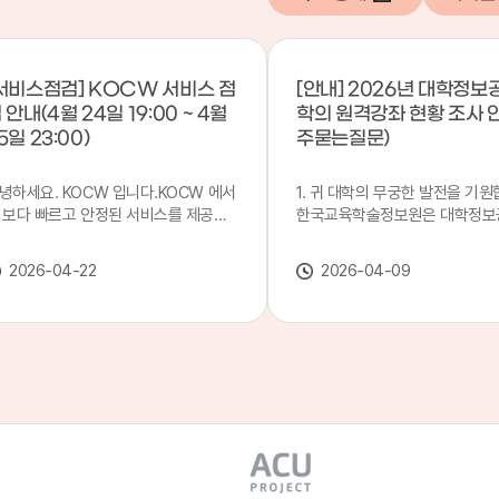
서비스점검] KOCW 서비스 점
[안내] 2026년 대학정보
 안내(4월 24일 19:00 ~ 4월
학의 원격강좌 현황 조사 
5일 23:00)
주묻는질문)
녕하세요. KOCW 입니다.KOCW 에서
1. 귀 대학의 무궁한 발전을 기원
 보다 빠르고 안정된 서비스를 제공하
한국교육학술정보원은 대학정보
 위해 다음과 같이 서비스 점검을 실시
목별 관리기관으로 지정되어 있습
니다.※ 서비스 점검 작업 일시 : 4월
본 조사는 2025. 3. 1~2026. 2.
2026-04-22
2026-04-09
4일(금) 19:00 ~ 4월 25일(토) 23:00
에 운영된 원격강좌(이러닝) 현
로 인해 KOCW 서비스가 점검시간 동
하여, '2026 대학정보공시 대학
 일시중지될 예정이오니, 이 점 양해하
강좌(12-바)'에 데이터를 연계할
 주시기 바랍니다.저희 KOCW 에서는
니다.가. 대학정보공시 대상 대
용자 여러분께 보다 좋은 서비스를 제
4년제 대학, 전문대학, 대학원대
하기 위해 노력하겠습니다.감사합니다.
격강좌(이러닝) 관련 부서(교무처
학습개발센터, 이러닝지원센터 등
송통신대학교 및 사이버대학 제외
인시 캠퍼스인 경우 해당 캠퍼스
있는 기관명을 선택하시면 됩니다.