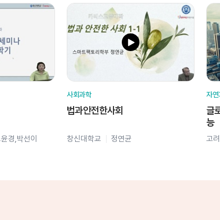
사회과학
자연
법과안전한사회
글로
능
오윤경,박선이
창신대학교
정연균
고려