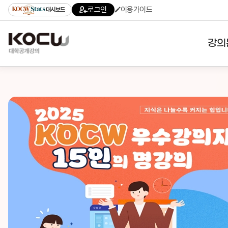
로그인
이용가이드
대시보드
강의
대학
기관
전공
테마