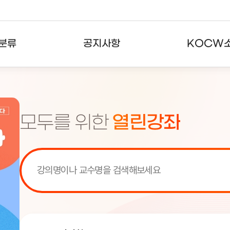
분류
공지사항
KOCW
강의
공지사항
KOCW란
강의
뉴스레터
활용안내
모두를 위한
열린강좌
분야
주요통계현황
발자취
강의
서비스도움말
고객센터
[서비스점검] KOCW 서비스 점
[서비스점검] KOCW 서비스 점