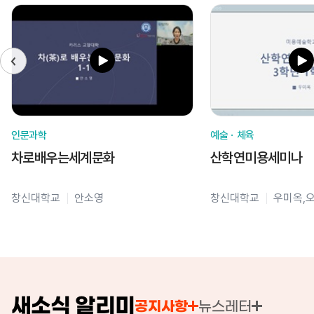
인문과학
예술ㆍ체육
차로배우는세계문화
산학연미용세미나
창신대학교
안소영
창신대학교
우미옥,
새소식 알리미
공지사항
뉴스레터