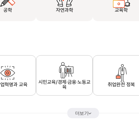
공학
자연과학
교육학
시민교육/경제·금융·노동교
업혁명과 교육
취업완전 정복
육
더보기
어&해외특강
K-MOOC 강의