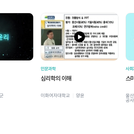
인문과학
사회
심리학의 이해
스
군
이화여자대학교
양윤
울산
공사