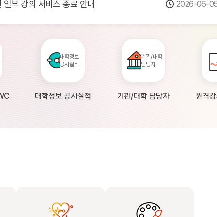
 및 일부 강의 서비스 종료 안내
2026-06-0
점검 안내(4월 24일 19:00 ~ 4월...
2026-04-2
공시 대학의 원격강좌 현황 조사 안내(자주묻...
2026-04-0
대학정보
기관/대학
공시실적
담당자
WC
대학정보 공시실적
기관/대학 담당자
원격강