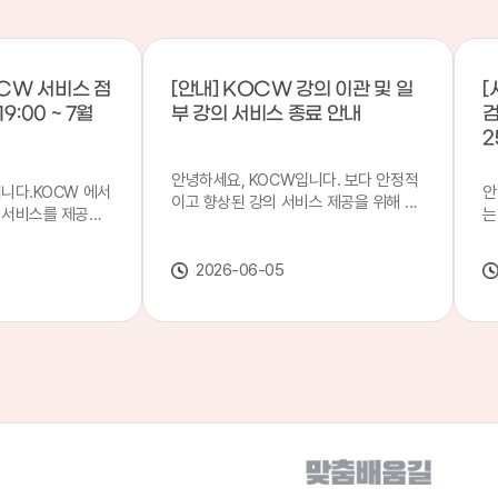
CW 서비스 점
[안내] KOCW 강의 이관 및 일
[
9:00 ~ 7월
부 강의 서비스 종료 안내
검
2
안녕하세요, KOCW입니다. 보다 안정적
입니다.KOCW 에서
안
이고 향상된 강의 서비스 제공을 위해 강
 서비스를 제공하
는
의 이관 작업을 진행하게 되었습니다. 이
서비스 점검을 실시
기
에 따라 일부 강의는2026년 6월 중 서비
업 일시 : 7월 21
합
스가 종료될 예정이오니, 이용에 참고하
2026-06-05
22일(수) 08:00이
2
여 주시기 바랍니다. 강의 이관 일정 안내
스가 점검 시간 동안
이
단계 기간 주요 작업 1단계 6월 1~2주 이
 있으니, 이 점 양
안
관 준비 2단계 6월 3~4주 1차 이관 작업
.저희 KOCW 에
여
3단계 7월 1~2주 2차 이관 작업 완료 및
보다 좋은 서비스
이
시스템 안정화 ※ 이관 작업 진행 상황에
력하겠습니다.감사합
공
따라 일정은 변경될 수 있습니다. 서비스
종료 강의 안내 이관 작업으로 인해 일부
강의는 2026년 6월 15일 서비스 종료되
었습니다. 서비스 종료 강의 목록은 아래
링크에서 확인하실 수 있습니다. → 서비