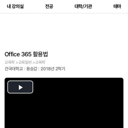
내 강의실
전공
대학/기관
테마
Office 365 활용법
교육학 >교육일반 >교육학
건국대학교
용승갑
2018년 2학기
Play
Video