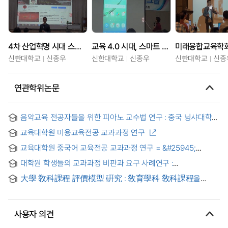
4차 산업혁명 시대 스마트 티칭을 활용한 교수법(대구공업대학교)
교육 4.0 시대, 스마트 교수법(미래융합교육학회 워크숍)
신한대학교
신종우
신한대학교
신종우
신한대학교
신종
연관학위논문
음악교육 전공자들을 위한 피아노 교수법 연구 : 중국 닝샤대학교
음악교육학 전공 1, 2학년을 대상으로 = A Study on Piano
교육대학원 미용교육전공 교과과정 연구
Teaching Methods for Music Education Majors:Targeted at
1st and 2nd Years in Music Education at Ningxia University
교육대학원 중국어 교육전공 교과과정 연구 = &#25945;
in China
育硏究所&#27721;&#35821;&#25945;育系
대학원 학생들의 교과과정 비판과 요구 사례연구 :
&#25945;&#23398;&#35838;程分析&#30740;究
사회과학분야를 중심으로 = (A) Case study on the critics and
大學 敎科課程 評價模型 硏究 : 敎育學科 敎科課程을
needs to formal curriculum by graduates
中心으로
사용자 의견