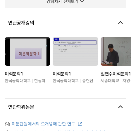
강의차시
전체보기
연관공개강의
미적분학1
미적분학1
일변수미적분학1
한국공학대학교
한광희
한국공학대학교
송현선
세종대학교
차영
연관학위논문
미분단원에서의 오개념에 관한 연구