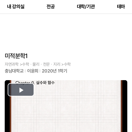
내 강의실
전공
대학/기관
테마
미적분학1
자연과학 >수학ㆍ물리ㆍ천문ㆍ지리 >수학
충남대학교
이윤희
2020년 1학기
Play
Video