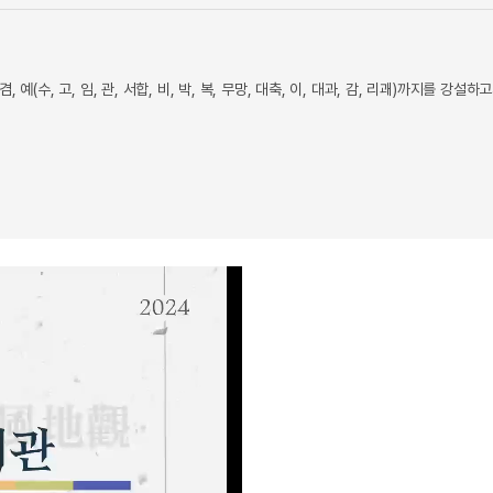
겸, 예(수, 고, 임, 관, 서합, 비, 박, 복, 무망, 대축, 이, 대과, 감, 리괘)까지를 강설하