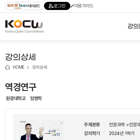
로
로
로
바
로그인
이용가이드
대시보드
가
가
가
로
기
기
기
가
(skip
기
to
강의
content)
대학
강의상세
기관
HOME
강의상세
전공
역경연구
테마
원광대학교
임병학
주제분류
인문과학 >인문
강의학기
2024년 1학기