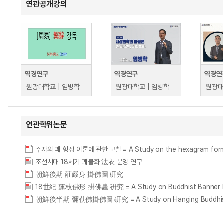
연관공개강의
역경연구
역경연구
역경연
원광대학교 | 임병학
원광대학교 | 임병학
원광대
연관학위논문
주자의 괘 형성 이론에 관한 고찰 = A Study on the hexagram forma
조선시대 18세기 괘불화 法衣 문양 연구
朝鮮後期 莊嚴身 掛佛圖 硏究
18世紀 蓮枝佛形 掛佛畵 硏究 = A Study on Buddhist Banner Painti
朝鮮後半期 彌勒佛掛佛圖 硏究 = A Study on Hanging Buddhist P