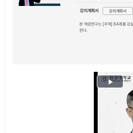
강의계획서
강의계획서
본 역경연구는 [주역] 64괘를 강설하고자
한다.
Play
Video