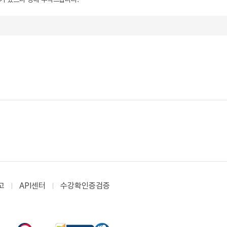
고
API센터
수강확인증검증