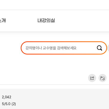
소개
내강의실
?
강의리스트
수강확인증강의
사용자의견
내강의클립
2,042
5/5.0 (2)