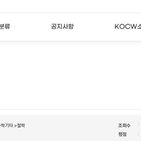
분류
공지사항
KOCW
강의
공지사항
KOCW란
강의
뉴스레터
활용안내
분야
주요통계현황
발자취
강의
서비스도움말
고객센터
과학기타 >철학
조회수
평점