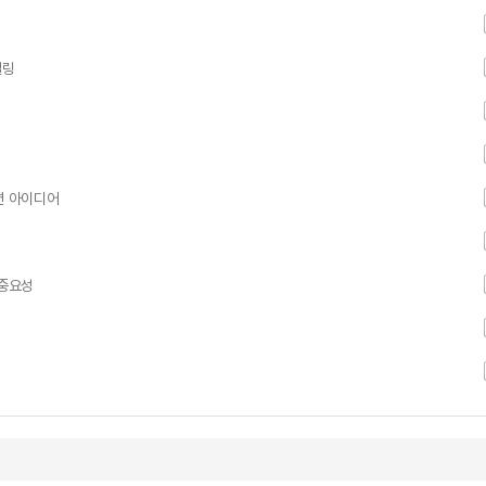
텔링
션 아이디어
 중요성