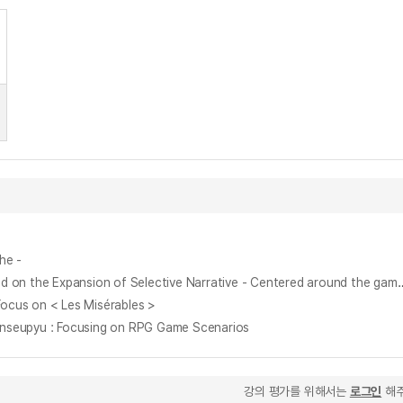
the
-
선택적 서사확장을 중심으로 한 인터렉티브 영화게임 분석 : 퀀틱 드림의 게임타이틀을 중심으로 = An Analysis of Interactive Movie Games Centered on the Exp
us on < Les Misérables >
eupyu : Focusing on RPG Game Scenarios
강의 평가를 위해서는
로그인
해주