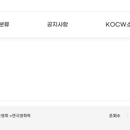
분류
공지사항
KOCW
강의
공지사항
KOCW란
강의
뉴스레터
활용안내
분야
주요통계현황
발자취
강의
서비스도움말
고객센터
극영화 >연극영화학
조회수