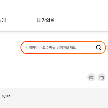
소개
내강의실
?
강의리스트
수강확인증강의
사용자의견
내강의클립
6,369