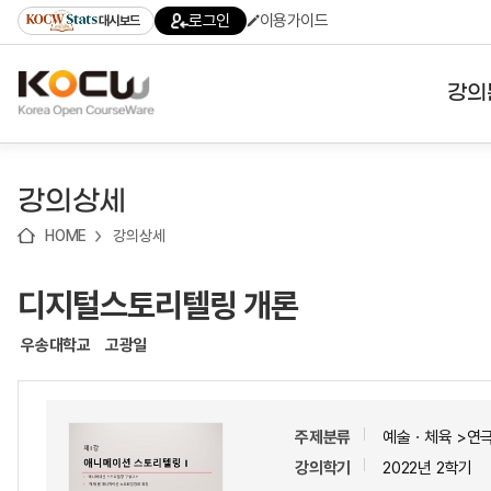
로
로
로
바
로그인
이용가이드
대시보드
가
가
가
로
기
기
기
가
(skip
기
to
강의
content)
대학
강의상세
기관
HOME
강의상세
전공
디지털스토리텔링 개론
테마
우송대학교
고광일
주제분류
예술ㆍ체육 >연
강의학기
2022년 2학기