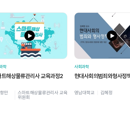
과학
사회과학
마트해상물류관리사 교육과정2
현대사회의범죄와형사정
항만
스마트해상물류관리사 교육
영남대학교
김혜정
위원회