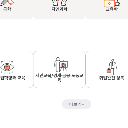
공학
자연과학
교육학
시민교육/경제·금융·노동교
업혁명과 교육
취업완전 정복
육
더보기
어&해외특강
K-MOOC 강의