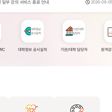
 및 일부 강의 서비스 종료 안내
2026-06-0
점검 안내(4월 24일 19:00 ~ 4월...
2026-04-2
공시 대학의 원격강좌 현황 조사 안내(자주묻...
2026-04-0
대학정보
기관/대학
공시실적
담당자
WC
대학정보 공시실적
기관/대학 담당자
원격강