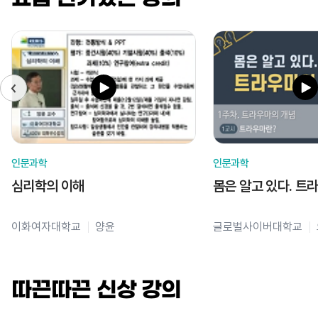
인문과학
인문과학
심리학의 이해
몸은 알고 있다. 트
이화여자대학교
양윤
글로벌사이버대학교
따끈따끈 신상 강의