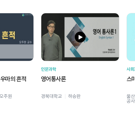
인문과학
사회
라우마의 흔적
영어통사론
스
오주원
경북대학교
하승완
울산
공사