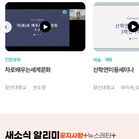
인문과학
예술ㆍ체육
차로배우는세계문화
산학연미용세미나
창신대학교
안소영
창신대학교
우미옥,
새소식 알리미
공지사항
뉴스레터