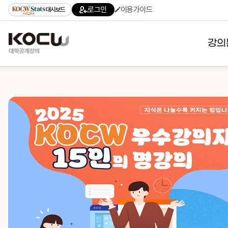
로그인
이용가이드
대시보드
강의
대학
기관
전공
테마