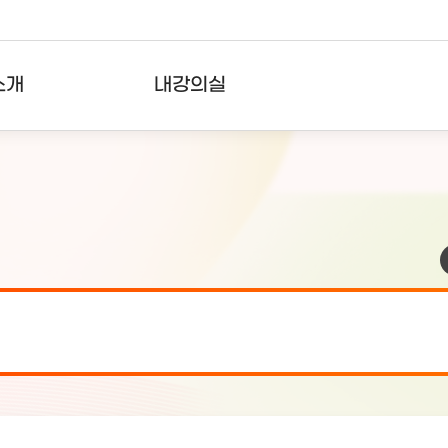
소개
내강의실
?
강의리스트
수강확인증강의
사용자의견
내강의클립
검 안내(7월 24일 19:00 ~ 7월...
2026-07-2
검 안내(7월 21일 19:00 ~ 7...
2026-07-1