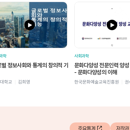
과학
사회과학
벌 정보사회와 통계의 창의적 기
문화다양성 전문인력 양성
- 문화다양성의 이해
대학교
김희영
한국문화예술교육진흥원
권
주요통계
저작권