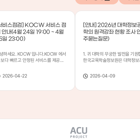
서비스점검] KOCW 서비스 점
[안내] 2026년 대학정보
 안내(4월 24일 19:00 ~ 4월
학의 원격강좌 현황 조사 
5일 23:00)
주묻는질문)
녕하세요. KOCW 입니다.KOCW 에서
1. 귀 대학의 무궁한 발전을 기원
 보다 빠르고 안정된 서비스를 제공하
한국교육학술정보원은 대학정보
 위해 다음과 같이 서비스 점검을 실시
목별 관리기관으로 지정되어 있습
니다.※ 서비스 점검 작업 일시 : 4월
본 조사는 2025. 3. 1~2026. 2.
2026-04-22
2026-04-09
4일(금) 19:00 ~ 4월 25일(토) 23:00
에 운영된 원격강좌(이러닝) 현
로 인해 KOCW 서비스가 점검시간 동
하여, '2026 대학정보공시 대학
 일시중지될 예정이오니, 이 점 양해하
강좌(12-바)'에 데이터를 연계할
 주시기 바랍니다.저희 KOCW 에서는
니다.가. 대학정보공시 대상 대
용자 여러분께 보다 좋은 서비스를 제
4년제 대학, 전문대학, 대학원대
하기 위해 노력하겠습니다.감사합니다.
격강좌(이러닝) 관련 부서(교무처
학습개발센터, 이러닝지원센터 등
송통신대학교 및 사이버대학 제외
인시 캠퍼스인 경우 해당 캠퍼스
있는 기관명을 선택하시면 됩니다.