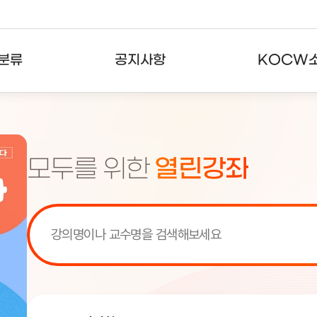
분류
공지사항
KOCW
강의
공지사항
KOCW란
강의
뉴스레터
활용안내
모두를 위한
열린강좌
분야
주요통계현황
발자취
강의
서비스도움말
고객센터
[서비스점검] KOCW 서비스 점
[서비스점검] KOCW 서비스 점