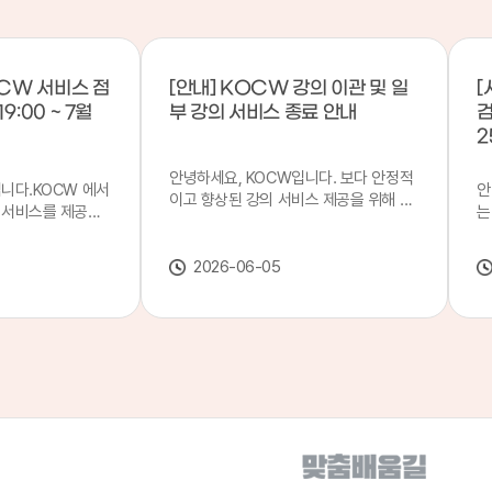
CW 서비스 점
[안내] KOCW 강의 이관 및 일
[
9:00 ~ 7월
부 강의 서비스 종료 안내
검
2
안녕하세요, KOCW입니다. 보다 안정적
입니다.KOCW 에서
안
이고 향상된 강의 서비스 제공을 위해 강
 서비스를 제공하
는
의 이관 작업을 진행하게 되었습니다. 이
서비스 점검을 실시
기
에 따라 일부 강의는2026년 6월 중 서비
업 일시 : 7월 21
합
스가 종료될 예정이오니, 이용에 참고하
2026-06-05
22일(수) 08:00이
2
여 주시기 바랍니다. 강의 이관 일정 안내
스가 점검 시간 동안
이
단계 기간 주요 작업 1단계 6월 1~2주 이
 있으니, 이 점 양
안
관 준비 2단계 6월 3~4주 1차 이관 작업
.저희 KOCW 에
여
3단계 7월 1~2주 2차 이관 작업 완료 및
보다 좋은 서비스
이
시스템 안정화 ※ 이관 작업 진행 상황에
력하겠습니다.감사합
공
따라 일정은 변경될 수 있습니다. 서비스
종료 강의 안내 이관 작업으로 인해 일부
강의는 2026년 6월 15일 서비스 종료되
었습니다. 서비스 종료 강의 목록은 아래
링크에서 확인하실 수 있습니다. → 서비