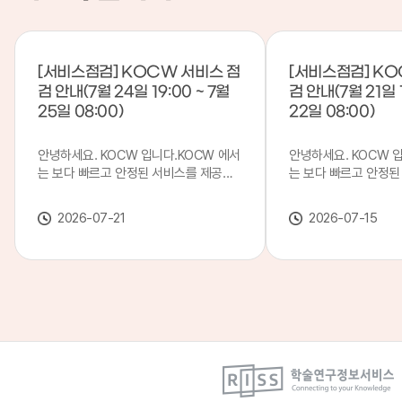
[서비스점검] KOCW 서비스 점
[서비스점검] KO
검 안내(7월 24일 19:00 ~ 7월
검 안내(7월 21일 1
25일 08:00)
22일 08:00)
안녕하세요. KOCW 입니다.KOCW 에서
안녕하세요. KOCW 
는 보다 빠르고 안정된 서비스를 제공하
는 보다 빠르고 안정된
기 위해 다음과 같이 서비스 점검을 실시
기 위해 다음과 같이 
합니다.※ 서비스 점검 작업 일시 : 7월
합니다.※ 서비스 점검 작
2026-07-21
2026-07-15
24일(금) 19:00 ~ 7월 25일(토) 08:00
일(화) 19:00 ~ 7월 
이로 인해 KOCW 서비스가 점검 시간 동
로 인해 KOCW 서비
안 서비스가 일시 중지될 수 있으니, 이
서비스가일시 중지될 수
점 양해하여 주시기 바랍니다.저희
해하여 주시기 바랍니다
KOCW 에서는 이용자 여러분께 보다 좋
서는 이용자 여러분께 
은 서비스를 제공하기 위해 노력하겠습니
를 제공하기 위해 노
다.감사합니다.
니다.