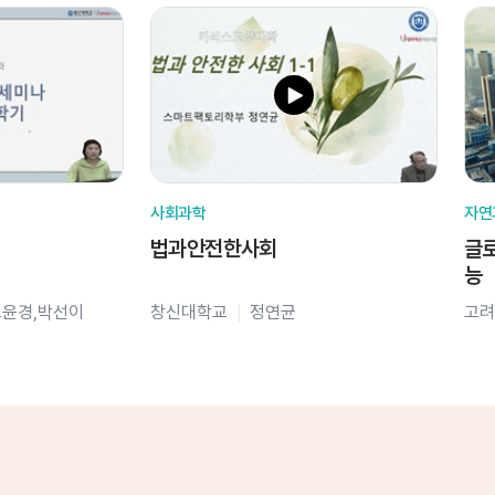
사회과학
자연
법과안전한사회
글로
능
오윤경,박선이
창신대학교
정연균
고려