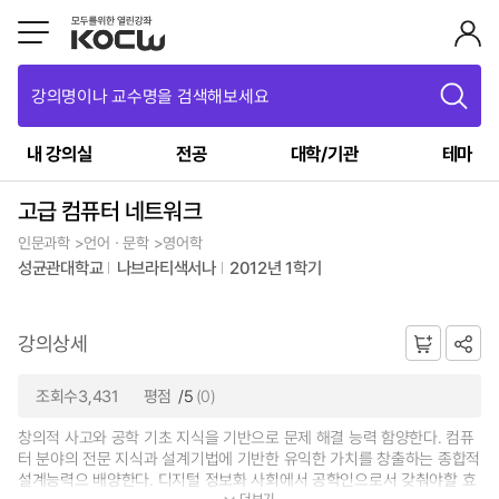
강의명이나 교수명을 검색해보세요
내 강의실
전공
대학/기관
테마
고급 컴퓨터 네트워크
인문과학 >언어ㆍ문학 >영어학
성균관대학교
나브라티색서나
2012년 1학기
강의상세
조회수3,431
평점
/5
(0)
창의적 사고와 공학 기초 지식을 기반으로 문제 해결 능력 함양한다. 컴퓨
터 분야의 전문 지식과 설계기법에 기반한 유익한 가치를 창출하는 종합적
설계능력으 배양한다. 디지털 정보화 사회에서 공학인으로서 갖춰야할 효
더보기