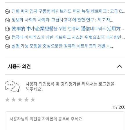
진화 퍼지 입자 구동형 하이브리드 퍼지 뉴럴 네트워크 : 고급 CI
구조 합성 = Hybrid fuzzy-neural networks driven by
정보화 사회의 사회과 '고급사고력'에 관한 연구 : 제 7 차
evolutionary fuzzy granulation : synthesis in the framework
교육과정을 중심으로
of advanced computational intelligence
效率的 中小企業經營을 위한 컴퓨터 通信네트워크 活用方案
= (The) Efficient Using of Computer Communication
컴퓨터 바이러스에 의한 네트워크 시스템 위협요소와 대처방안
Network for the Small Business Management
= (The) Network system's menacing element come from
실행 가능 모형을 중심으로한 컴퓨터 네트워크의 개발 =
computer virus and disposal plan
Development of computer network : on the executable
model techniques
사용자 의견
사용자 의견등록 및 강의평가를 위해서는 로그인을
해주세요.
0
/ 200