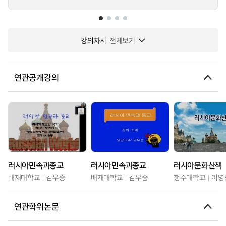
강의차시
전체보기
연관공개강의
러시아민속과종교
러시아민속과종교
러시아문화산책
배재대학교
김우승
배재대학교
김우승
청주대학교
이영
연관학위논문