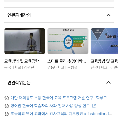
연관공개강의
교육방법 및 교육공학
스마트 클리닉(영어학습방법)
교육방법 및 교
동국대학교
김광현
경동대학교
권병철
단국대학교
김민
연관학위논문
대만 재외동포 초등 한국어 교육 프로그램 개발 연구 -학부모 및
교사 요구 분석을 중심으로 = Development of Korean
영어권 한국어 학습자의 사과 전략 사용 양상 연구
Language Education Programs for Overseas Korean
Elementary School Students in Taiwan : Focusing on
초등학교 영어 교과에서 감사교육의 지도방안 = Instructional
Needs Analysis of Parents and Teachers