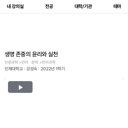
내 강의실
전공
대학/기관
테마
생명 존중의 윤리와 실천
인문과학 >언어ㆍ문학 >언어과학
인제대학교
강성숙
2022년 1학기
Play
Video