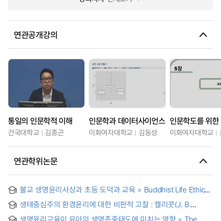
연관공개강의
통일의 인문학적 이해
인문학과 데이터사이언스
건국대학교
김종곤
이화여자대학교
김동성
이화여자대학교
연관학위논문
불교 생명윤리사상과 초등 도덕과 교육 = Buddhist Life Ethics
Thought and Elementary Moral Education
생태중심주의 환경윤리에 대한 비판적 고찰 : 캘리콧(J. B.
Callicott)의 고유한 가치론을 중심으로 = (A) Critical Study on
생명윤리교육이 유아의 생명존중태도에 미치는 영향 = The