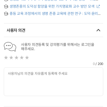
the Environmental Ethics of the Nonanthropocentrism :
Effects of Bioethics Education on Attitude of Respect for
With the Emphasis on Callicott's 'Inherent Value'
생명존중의 도덕성 함양을 위한 가치명료화 교수 방안 모색
Life of Young Children
중등 교육 과정에서의 생명 존중 교육에 관한 연구 : 도덕·윤리
교과를 중심으로 = (The) study on the education of respect
for life in the curriculum of secondary education : In the
focus on morals·ethics
사용자 의견
사용자 의견등록 및 강의평가를 위해서는 로그인을
해주세요.
0
/ 200