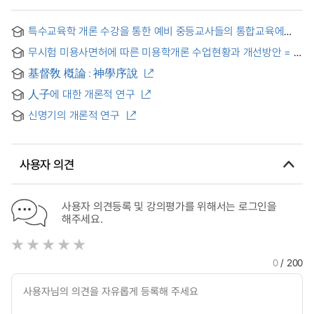
특수교육학 개론 수강을 통한 예비 중등교사들의 통합교육에
대한 인식 변화 = Changes of Perceptions about Inclusive
무시험 미용사면허에 따른 미용학개론 수업현황과 개선방안 = A
Education of Preservice Secondary Education Teachers
Current State of Classes in Outlines to Cosmetology and
through taking the Course of Introduction to Special
基督敎 槪論 : 神學序說
Improvement According to Hairstylist`s Licence without
Education
Examination
人子에 대한 개론적 연구
신명기의 개론적 연구
사용자 의견
사용자 의견등록 및 강의평가를 위해서는 로그인을
해주세요.
0
/ 200