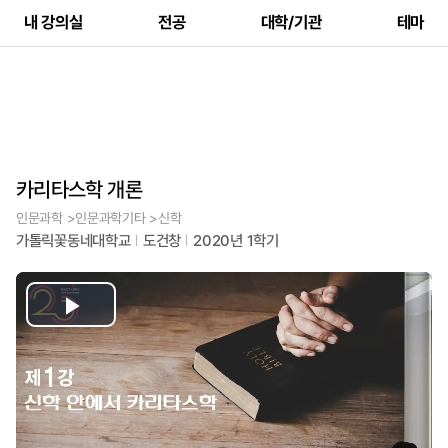
내 강의실
전공
대학/기관
테마
카리타스학 개론
인문과학 >인문과학기타 >신학
가톨릭꽃동네대학교
도건창
2020년 1학기
Play
Video