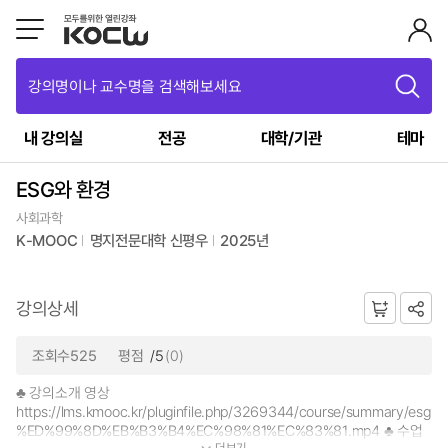
강의명이나 교수명을 검색해보세요
내 강의실
전공
대학/기관
테마
ESG와 환경
사회과학
K-MOOC
명지전문대학 신평우
2025년
강의상세
조회수525
평점
/5
(0)
♣ 강의소개 영상
https://lms.kmooc.kr/pluginfile.php/3269344/course/summary/esg
%ED%99%8D%EB%B3%B4%EC%98%81%EC%83%81.mp4 ♣ 수업
더보기