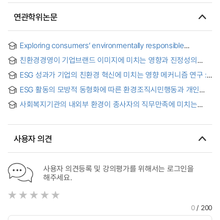
연관학위논문
Exploring consumers’ environmentally responsible
behavior in the hotel industry : Integrating perceived ESG
친환경경영이 기업브랜드 이미지에 미치는 영향과 진정성의
with socio-psychological theories = 호텔 산업에서 소비자의
조절효과에 대한 연구 : 대한항공 이용 MZ세대의 사례를
환경 책임 행동 탐색 : 인식된 ESG와 사회심리학 이론의 통합적
ESG 성과가 기업의 친환경 혁신에 미치는 영향 메커니즘 연구 :
중심으로
분석
정보 전달과 자원 획득 관점의 실증분석 = The Impact of ESG
ESG 활동의 모방적 동형화에 따른 환경조직시민행동과 개인
Performance on Corporate Green Innovation: Empirical
혁신성이 기업의 성과에 미치는 영향
Evidence from the Perspectives of Information
사회복지기관의 내외부 환경이 종사자의 직무만족에 미치는
Transmission and Resource Acquisition
영향 : ESG 인식의 조절효과를 중심으로 = The impact of
internal and external environment of social welfare
institutions on workers’ job satisfaction: Focusing on the
사용자 의견
moderating effect of ESG awareness
사용자 의견등록 및 강의평가를 위해서는 로그인을
해주세요.
0
/ 200