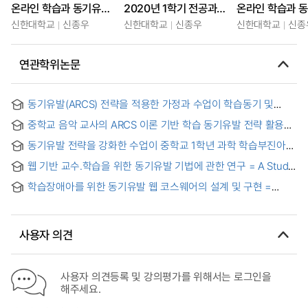
온라인 학습과 동기유발, 수업운영 사례 교수법
2020년 1학기 전공과목 학습을 위한 동기유발
온라인 학습과 
신한대학교
신종우
신한대학교
신종우
신한대학교
신종
연관학위논문
동기유발(ARCS) 전략을 적용한 가정과 수업이 학습동기 및
교과에 대한 태도에 미치는 효과 = (The) Effects of home
중학교 음악 교사의 ARCS 이론 기반 학습 동기유발 전략 활용
economics instruction using motivation(ARCS) strategy on
실태 및 인식 조사 : 수업설계와 실천을 중심으로
the learning motivation and academic attitude toward the
동기유발 전략을 강화한 수업이 중학교 1학년 과학 학습부진아의
subjects
학습동기와 학업성취도에 미치는 영향 = Effect of Motivational
웹 기반 교수.학습을 위한 동기유발 기법에 관한 연구 = A Study
Instruction on Science Underachievers' Learning
on motive-supporting technique for web-based teaching-
Motivation and Science Achievement of the 7th Grade
학습장애아를 위한 동기유발 웹 코스웨어의 설계 및 구현 =
learning
Students
Design and implementation of a web courseware inducing
learning motivation for the learning disabilities
사용자 의견
사용자 의견등록 및 강의평가를 위해서는 로그인을
해주세요.