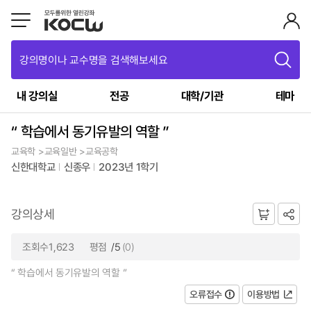
강의명이나 교수명을 검색해보세요
내 강의실
전공
대학/기관
테마
“ 학습에서 동기유발의 역할 ”
교육학 >교육일반 >교육공학
신한대학교
신종우
2023년 1학기
강의상세
조회수1,623
평점
/5
(0)
“ 학습에서 동기유발의 역할 ”
오류접수
이용방법